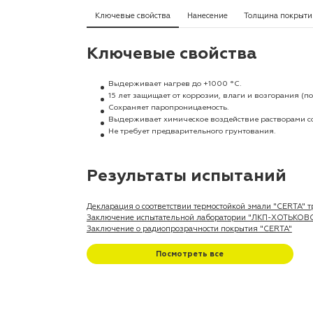
Ключевые свойства
Нанесение
Толщина покрыти
Ключевые свойства
Выдерживает нагрев до +1000 °C.
15 лет защищает от коррозии, влаги и возгорания 
Cохраняет паропроницаемость.
Выдерживает химическое воздействие растворами со
Не требует предварительного грунтования.
Результаты испытаний
Декларация о соответствии термостойкой эмали "CERTA"
Заключение испытательной лаборатории "ЛКП-ХОТЬКО
Заключение о радиопрозрачности покрытия "CERTA"
Посмотреть все