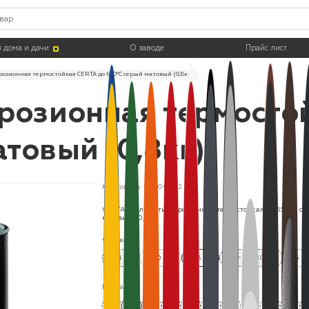
 дома и дачи
О заводе
Прайс лист
озионная термостойкая CERTA до 650°С серый матовый (0,8кг)
розионная термосто
товый (0,8кг)
Код товара: CPR00052
CERTA эмаль антикоррозионная термостойкая до 650°С с
матовый (0,8кг)
Фасовка:
0.4 кг
520 мл
0.8 кг
4 кг
10 кг
25 к
Цвета: