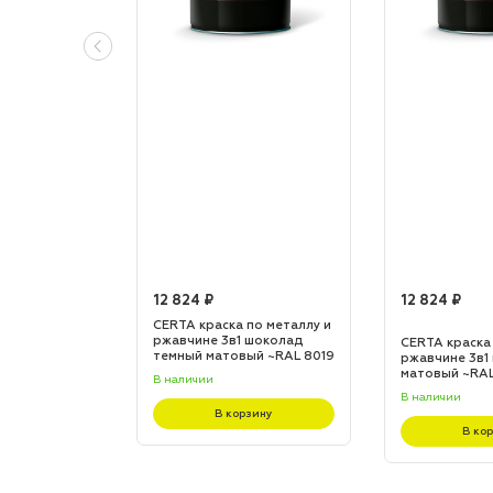
12 824 ₽
12 824 ₽
по металлу и
CERTA краска по металлу и
 шоколад
ржавчине 3в1 шоколад
CERTA краска
L 8017
темный матовый ~RAL 8019
ржавчине 3в1
(20,0кг)
матовый ~RAL 
В наличии
В наличии
зину
В корзину
В ко