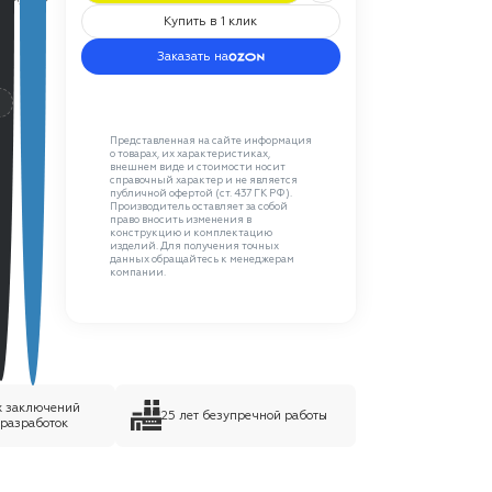
Купить в 1 клик
Заказать на
C
Представленная на сайте информация
о товарах, их характеристиках,
внешнем виде и стоимости носит
справочный характер и не является
публичной офертой (ст. 437 ГК РФ).
Производитель оставляет за собой
право вносить изменения в
конструкцию и комплектацию
изделий. Для получения точных
данных обращайтесь к менеджерам
компании.
х заключений
25 лет безупречной работы
 разработок