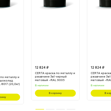
12 824 ₽
12 824 ₽
CERTA краска по металлу и
CERTA краска
ржавчине 3в1 черный
ржавчине 3в1
 по металлу и
матовый ~RAL 9005
матовый ~RA
 шоколад
(20,0кг)
(20,0кг)
8017 (20,0кг)
В наличии
В наличии
В корзину
В ко
рзину