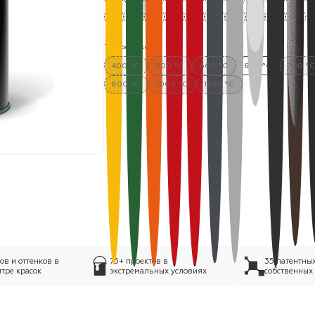
Термостойкость:
400 °C
500 °C
600 °C
650 °C
700 °
800 °C
1000 °C
1200 °C
в и оттенков в
75+ проектов в
35 патентны
тре красок
экстремальных условиях
собственных