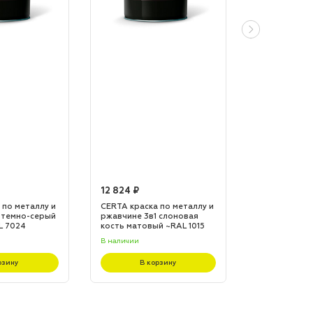
12 824 ₽
12 824 ₽
 по металлу и
CERTA краска по металлу и
CERTA краска
 темно-серый
ржавчине 3в1 слоновая
ржавчине 3в1
L 7024
кость матовый ~RAL 1015
матовый ~RA
(20,0кг)
(20,0кг)
В наличии
В наличии
рзину
В корзину
В к