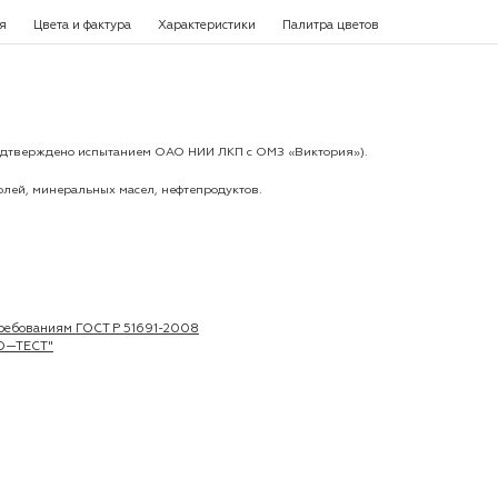
я
Цвета и фактура
Характеристики
Палитра цветов
(подтверждено испытанием ОАО НИИ ЛКП с ОМЗ «Виктория»).
лей, минеральных масел, нефтепродуктов.
 требованиям ГОСТ Р 51691-2008
ВО—ТЕСТ"