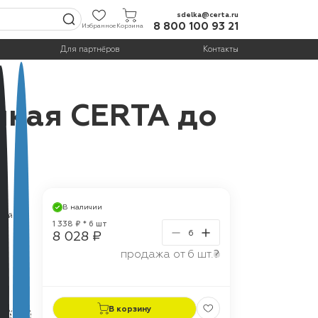
sdelka@certa.ru
8 800 100 93 21
Избранное
Корзина
Для партнёров
Контакты
йкая CERTA до
В наличии
ерый
1 338 ₽ * 6 шт
8 028 ₽
продажа от 6 шт.
?
г
В корзину