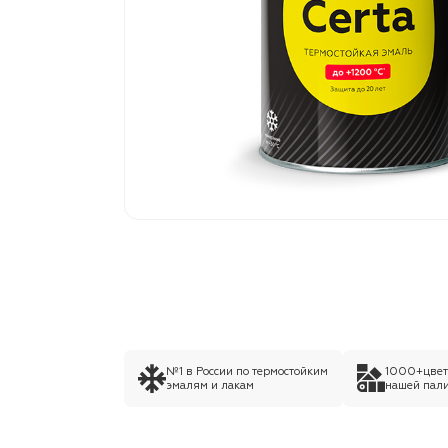
№1 в России по термостойким
1000+цвето
эмалям и лакам
нашей пали