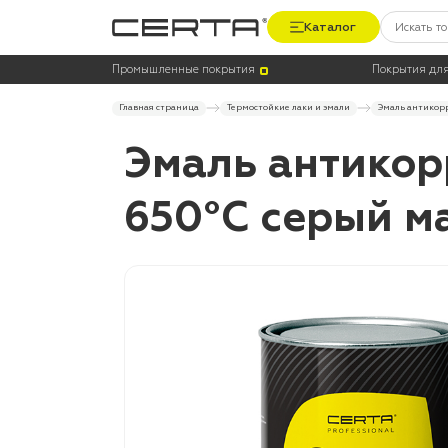
Каталог
Промышленные покрытия
Покрытия для
Главная страница
Термостойкие лаки и эмали
Эмаль антикорр
Эмаль антикор
650°С серый ма