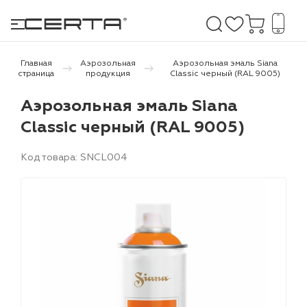
Главная
Аэрозольная
Аэрозольная эмаль Siana
страница
продукция
Classic черный (RAL 9005)
е покрытия
Аэрозольная эмаль Siana
Classic черный (RAL 9005)
дома и дачи
Код товара: SNCL004
продукция
 бетону,
ичу
о металлу
итки по
холодного