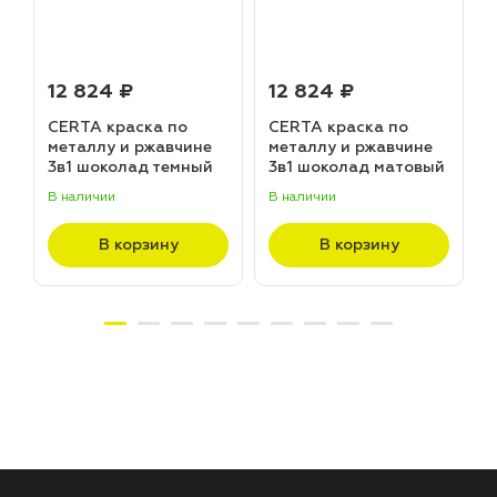
12 824 ₽
12 824 ₽
CERTA краска по
CERTA краска по
металлу и ржавчине
металлу и ржавчине
3в1 шоколад темный
3в1 шоколад матовый
матовый ~RAL 8019
~RAL 8017 (20,0кг)
В наличии
В наличии
В
(20,0кг)
В корзину
В корзину