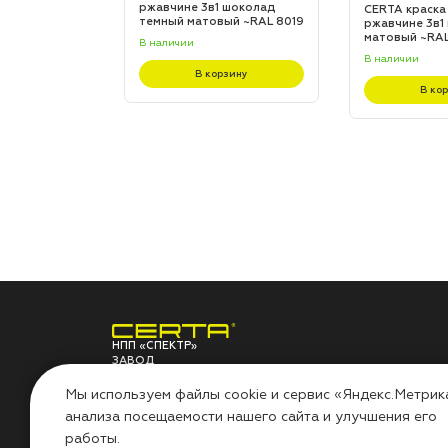
 шоколад
ржавчине 3в1 шоколад
CERTA краска
L 8017
темный матовый ~RAL 8019
ржавчине 3в1
(20,0кг)
матовый ~RAL 
В наличии
В наличии
зину
В корзину
В ко
НПП «СПЕКТР»
ЗАВОД
ЛАКОКРАСОЧНЫХ
О ЗАВОДЕ
ПО
МАТЕРИАЛОВ
Мы используем файлы cookie и сервис «Яндекс.Метрик
анализа посещаемости нашего сайта и улучшения его
НПП «СПЕКТР»
Сов
работы.
Наши проекты
Инс