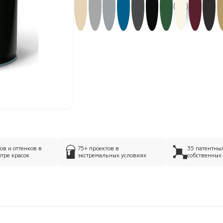
в и оттенков в
75+ проектов в
35 патентны
тре красок
экстремальных условиях
собственных