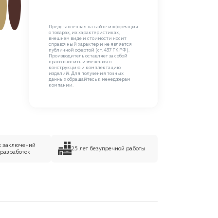
Представленная на сайте информация
о товарах, их характеристиках,
внешнем виде и стоимости носит
справочный характер и не является
публичной офертой (ст. 437 ГК РФ).
Производитель оставляет за собой
право вносить изменения в
конструкцию и комплектацию
изделий. Для получения точных
данных обращайтесь к менеджерам
компании.
х заключений
25 лет безупречной работы
 разработок