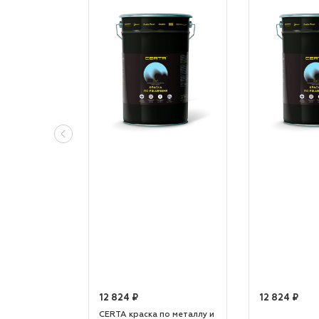
12 824 ₽
12 824 ₽
по металлу и
CERTA краска по металлу и