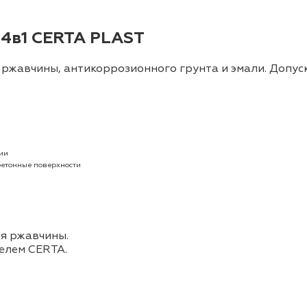
 4в1 CERTA PLAST
ржавчины, антикоррозионного грунта и эмали. Допуск
ии
бетонные поверхности
оя ржавчины.
елем CERTA.