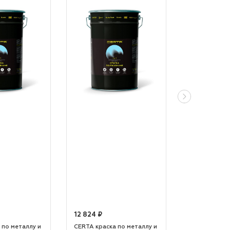
12 824 ₽
12 824 ₽
 по металлу и
CERTA краска по металлу и
CERTA краска