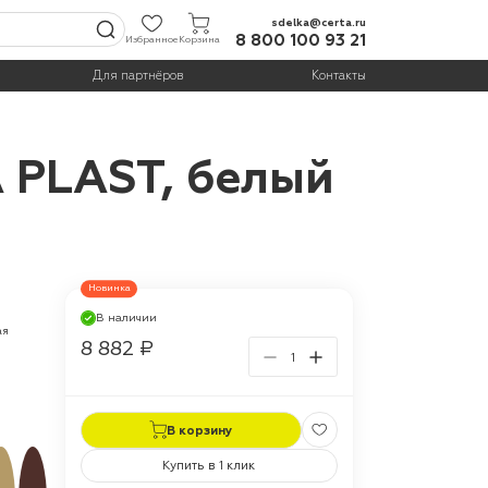
sdelka@certa.ru
8 800 100 93 21
Избранное
Корзина
Для партнёров
Контакты
A PLAST, белый
Новинка
В наличии
ая
8 882 ₽
В корзину
Купить в 1 клик