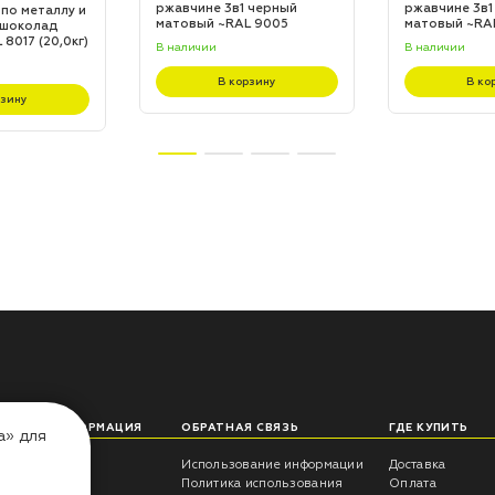
ржавчине 3в1 черный
ржавчине 3в1
 по металлу и
матовый ~RAL 9005
матовый ~RA
 шоколад
(20,0кг)
(20,0кг)
8017 (20,0кг)
В наличии
В наличии
В корзину
В ко
рзину
ЛЕЗНАЯ ИНФОРМАЦИЯ
ОБРАТНАЯ СВЯЗЬ
ГДЕ КУПИТЬ
а» для
еты технолога
Использование информации
Доставка
трукции
Политика использования
Оплата