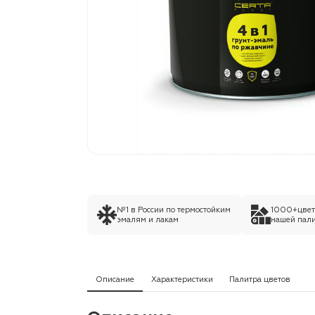
№1 в России по термостойким
1000+цвето
эмалям и лакам
нашей пали
Описание
Характеристики
Палитра цветов