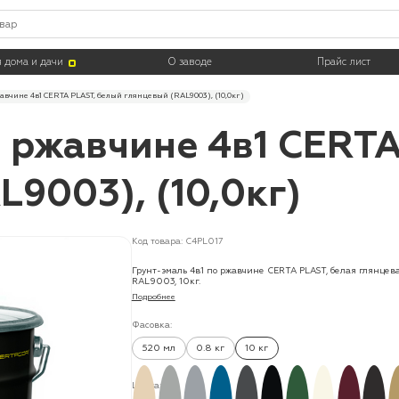
 дома и дачи
О заводе
Прайс лист
авчине 4в1 CERTA PLAST, белый глянцевый (RAL9003), (10,0кг)
о ржавчине 4в1 CERT
9003), (10,0кг)
Код товара: C4PL017
Грунт-эмаль 4в1 по ржавчине CERTA PLAST, белая глянцев
RAL9003, 10кг.
Подробнее
Фасовка:
520 мл
0.8 кг
10 кг
Цвета: