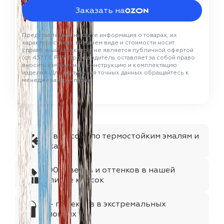
Заказать на
Представленная на сайте информация о товарах, их
характеристиках, внешнем виде и стоимости носит
справочный характер и не является публичной офертой
(ст. 437 ГК РФ). Производитель оставляет за собой право
вносить изменения в конструкцию и комплектацию
изделий. Для получения точных данных обращайтесь к
менеджерам компании.
№1 в России по термостойким эмалям и
лакам
1000+цветов и оттенков в нашей
палитре красок
75+ проектов в экстремальных
условиях