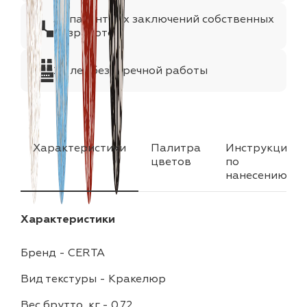
35 патентных заключений собственных
разработок
25 лет безупречной работы
Характеристики
Палитра
Инструкция
цветов
по
нанесению
Характеристики
Бренд
-
CERTA
Вид текстуры
-
Кракелюр
Вес брутто, кг
-
0.72