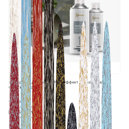
лаки и эмали
Набор для декора SIANA "Эффект Кракелюра"
белый+золото
Фасовка:
2х520 мл
Цвета: