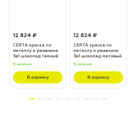
12 824 ₽
12 824 ₽
CERTA краска по
CERTA краска по
металлу и ржавчине
металлу и ржавчине
3в1 шоколад темный
3в1 шоколад матовый
матовый ~RAL 8019
~RAL 8017 (20,0кг)
В наличии
В наличии
В
(20,0кг)
В корзину
В корзину