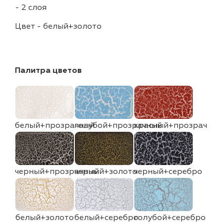
-
2 слоя
Цвет
-
белый+золото
Палитра цветов
белый+прозрачный
голубой+прозрачный
красный+прозрачны
черный+прозрачный
черный+золото
черный+серебро
белый+золото
белый+серебро
голубой+серебро