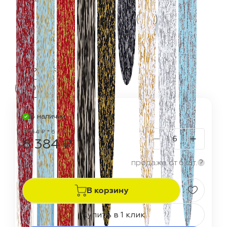
Термостойкость:
150 °C
В наличии
1 064 ₽ * 6 шт
6 384 ₽
продажа от 6 шт.
?
В корзину
Купить в 1 клик