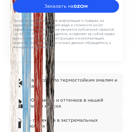
Заказать на
Представленная на сайте информация о товарах, их
характеристиках, внешнем виде и стоимости носит
справочный характер и не является публичной офертой
(ст. 437 ГК РФ). Производитель оставляет за собой право
вносить изменения в конструкцию и комплектацию
изделий. Для получения точных данных обращайтесь к
менеджерам компании.
№1 в России по термостойким эмалям и
лакам
1000+цветов и оттенков в нашей
палитре красок
75+ проектов в экстремальных
условиях