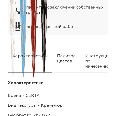
35 патентных заключений собственных
разработок
25 лет безупречной работы
Характеристики
Палитра
Инструкция
цветов
по
нанесению
Характеристики
Бренд
-
CERTA
Вид текстуры
-
Кракелюр
Вес брутто, кг
-
0.72