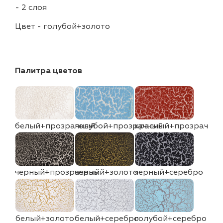
-
2 слоя
Цвет
-
голубой+золото
Палитра цветов
белый+прозрачный
голубой+прозрачный
красный+прозрачны
черный+прозрачный
черный+золото
черный+серебро
белый+золото
белый+серебро
голубой+серебро