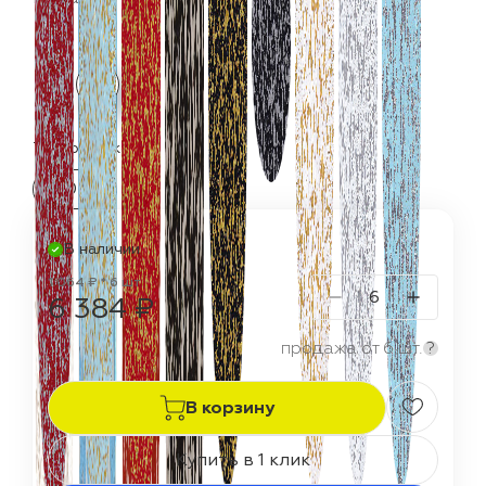
Термостойкость:
150 °C
В наличии
1 064 ₽ * 6 шт
6 384 ₽
продажа от 6 шт.
?
В корзину
Купить в 1 клик