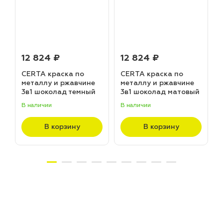
12 824 ₽
12 824 ₽
CERTA краска по
CERTA краска по
металлу и ржавчине
металлу и ржавчине
3в1 шоколад темный
3в1 шоколад матовый
матовый ~RAL 8019
~RAL 8017 (20,0кг)
В наличии
В наличии
В
(20,0кг)
В корзину
В корзину