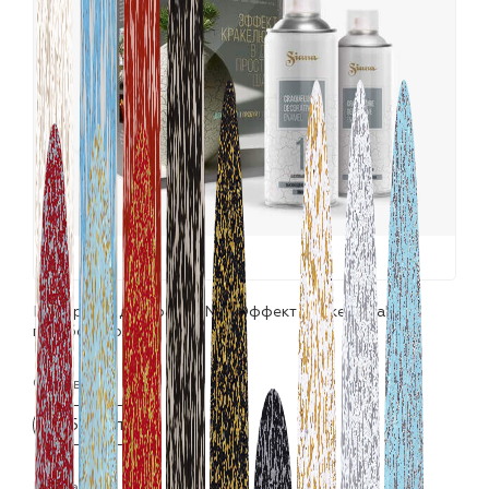
лаки и эмали
Набор для декора SIANA "Эффект Кракелюра"
голубой+золото
Фасовка:
2х520 мл
Цвета: