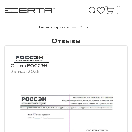
Главная страница
Отзывы
Отзывы
е покрытия
дома и дачи
Отзыв РОССЭН
29 мая 2026
продукция
 бетону,
ичу
о металлу
итки по
холодного