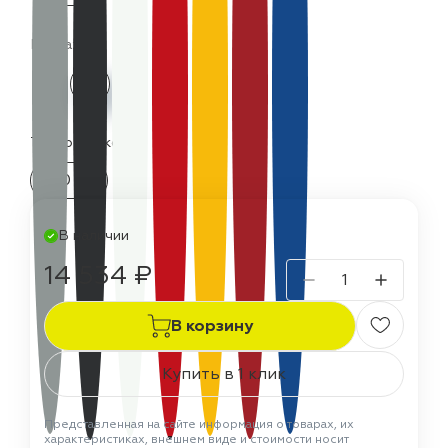
Цвета:
Термостойкость:
150 °C
В наличии
14 534 ₽
В корзину
Купить в 1 клик
Представленная на сайте информация о товарах, их
характеристиках, внешнем виде и стоимости носит