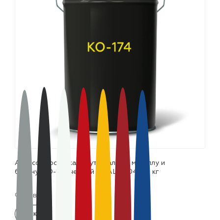
лаки и эмали
Атмосферостойкая грут-эмаль по металлу и
бетону КО-174 черный (~RAL 9004) 25 кг
Фасовка:
25 кг