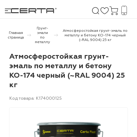
Грунт-
Атмосферостойкая грунт-эмаль по
Главная
эмали
металлу и бетону КО-174 черный
страница
по
(~RAL 9004) 25 кг
металлу
е покрытия
Атмосферостойкая грунт-
дома и дачи
эмаль по металлу и бетону
КО-174 черный (~RAL 9004) 25
продукция
кг
 бетону,
ичу
Код товара: K174000125
о металлу
итки по
холодного