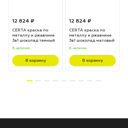
12 824 ₽
12 824 ₽
CERTA краска по
CERTA краска по
металлу и ржавчине
металлу и ржавчине
3в1 шоколад темный
3в1 шоколад матовый
матовый ~RAL 8019
~RAL 8017 (20,0кг)
В наличии
В наличии
В
(20,0кг)
В корзину
В корзину