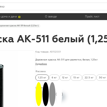
 дома и дачи
О заводе
Прайс лист
орожная краска АК-511 белый (1,25кг)
а АК-511 белый (1,2
Код товара: A5112001
Дорожная краска АК-511 для разметки, белая, 1.25кг.
Подробнее
Фасовка:
1.25 кг
6 кг
12 кг
15 кг
22.5 кг
30 кг
Цвета: