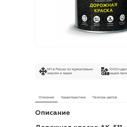
№1 в России по термостойким
1000+цвето
эмалям и лакам
нашей пали
Описание
Характеристики
Палитра цветов
Описание