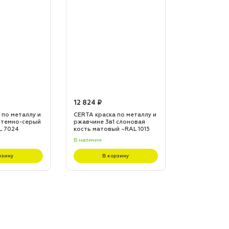
12 824 ₽
12 824 ₽
 по металлу и
CERTA краска по металлу и
CERTA краска
 темно-серый
ржавчине 3в1 слоновая
ржавчине 3в1
L 7024
кость матовый ~RAL 1015
матовый ~RA
(20,0кг)
(20,0кг)
В наличии
В наличии
рзину
В корзину
В к