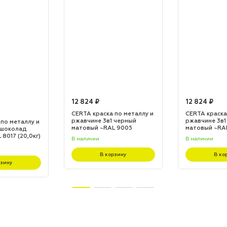
12 824 ₽
12 824 ₽
CERTA краска по металлу и
CERTA краска
ржавчине 3в1 черный
ржавчине 3в1
 по металлу и
матовый ~RAL 9005
матовый ~RA
 шоколад
(20,0кг)
(20,0кг)
8017 (20,0кг)
В наличии
В наличии
В корзину
В ко
рзину