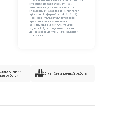
Представленная на сайте информация
о товарах, их характеристиках,
внешнем виде и стоимости носит
справочный характер и не является
публичной офертой (ст. 437 ГК РФ).
Производитель оставляет за собой
право вносить изменения в
конструкцию и комплектацию
изделий. Для получения точных
данных обращайтесь к менеджерам
компании.
х заключений
25 лет безупречной работы
 разработок