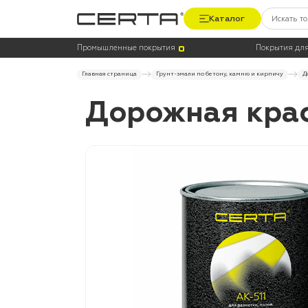
Каталог
Промышленные покрытия
Покрытия для
Главная страница
Грунт-эмали по бетону, камню и кирпичу
Д
Дорожная краск