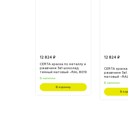
12 824 ₽
12 824 ₽
по металлу и
CERTA краска по металлу и
 шоколад
ржавчине 3в1 шоколад
CERTA краска
L 8017
темный матовый ~RAL 8019
ржавчине 3в1
(20,0кг)
матовый ~RAL 
В наличии
В наличии
зину
В корзину
В ко