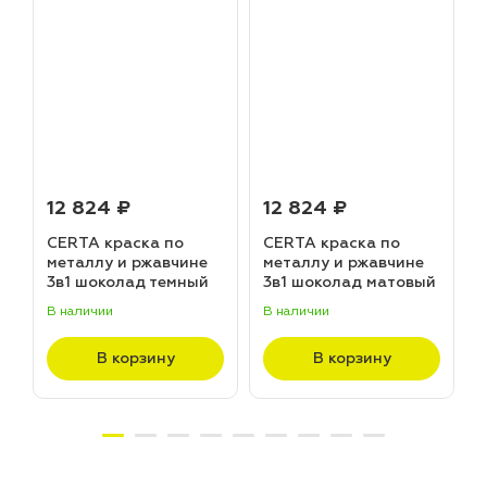
12 824 ₽
12 824 ₽
CERTA краска по
CERTA краска по
металлу и ржавчине
металлу и ржавчине
3в1 шоколад темный
3в1 шоколад матовый
матовый ~RAL 8019
~RAL 8017 (20,0кг)
В наличии
В наличии
В
(20,0кг)
В корзину
В корзину