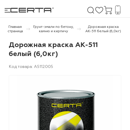
Главная
Грунт-эмали по бетону,
Дорожная краска
страница
камню и кирпичу
АК-511 белый (6,0кг)
е покрытия
Дорожная краска АК-511
белый (6,0кг)
дома и дачи
Код товара: A5112005
продукция
 бетону,
ичу
о металлу
итки по
холодного