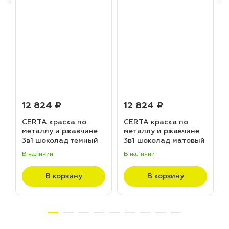
12 824 ₽
12 824 ₽
CERTA краска по
CERTA краска по
металлу и ржавчине
металлу и ржавчине
3в1 шоколад темный
3в1 шоколад матовый
матовый ~RAL 8019
~RAL 8017 (20,0кг)
В наличии
В наличии
В
(20,0кг)
В корзину
В корзину