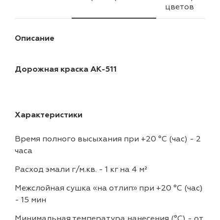
цветов
Описание
Дорожная краска АК-511
Характеристики
Время полного высыхания при +20 °С (час)
-
2
часа
Расход эмали г/м.кв.
-
1 кг на 4 м²
Межслойная сушка «на отлип» при +20 °С (час)
-
15 мин
Минимальная температура нанесения (°С)
-
от