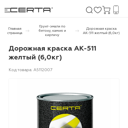
Грунт-эмали по
Главная
Дорожная краска
бетону, камню и
страница
АК-511 желтый (6,0кг)
кирпичу
е покрытия
Дорожная краска АК-511
желтый (6,0кг)
дома и дачи
продукция
Код товара: A5112007
 бетону,
ичу
о металлу
итки по
холодного