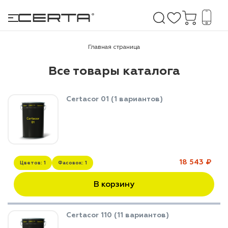
Главная страница
Все товары каталога
е покрытия
дома и дачи
Certacor 01 (1 вариантов)
продукция
 бетону,
ичу
18 543 ₽
Цветов: 1
Фасовок: 1
о металлу
В корзину
итки по
Certacor 110 (11 вариантов)
холодного