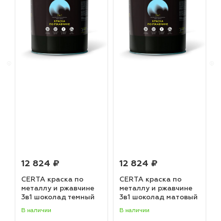
12 824 ₽
12 824 ₽
CERTA краска по
CERTA краска по
металлу и ржавчине
металлу и ржавчине
3в1 шоколад темный
3в1 шоколад матовый
матовый ~RAL 8019
~RAL 8017 (20,0кг)
В наличии
В наличии
В
(20,0кг)