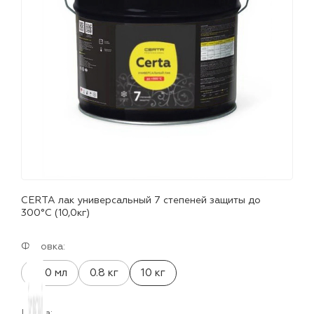
лаки и эмали
CERTA лак универсальный 7 степеней защиты до
300°С (10,0кг)
Фасовка:
520 мл
0.8 кг
10 кг
Цвета: