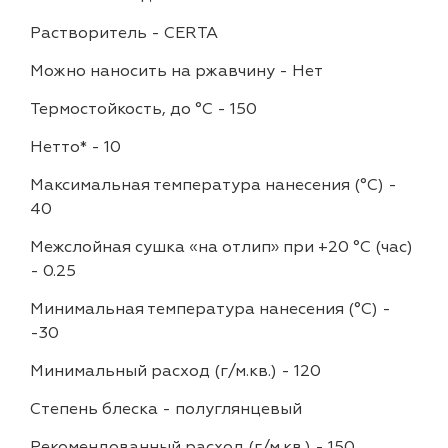
Растворитель
-
CERTA
Можно наносить на ржавчину
-
Нет
Термостойкость, до °C
-
150
Нетто*
-
10
Максимальная температура нанесения (°С)
-
40
Межслойная сушка «на отлип» при +20 °С (час)
-
0.25
Минимальная температура нанесения (°С)
-
-30
Минимальный расход (г/м.кв.)
-
120
Степень блеска
-
полуглянцевый
Рекомендованный расход (г/м.кв.)
-
150