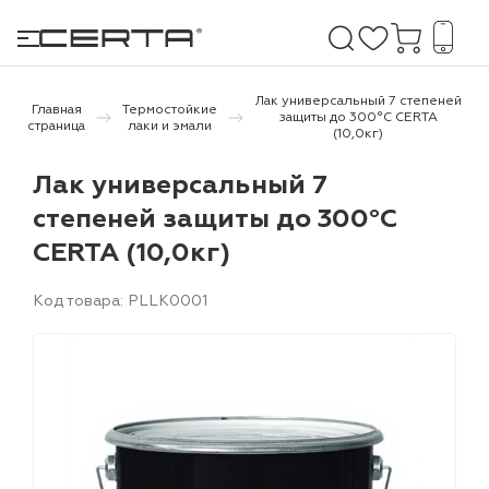
Лак универсальный 7 степеней
Главная
Термостойкие
защиты до 300°С CERTA
страница
лаки и эмали
(10,0кг)
е покрытия
Лак универсальный 7
степеней защиты до 300°С
дома и дачи
CERTA (10,0кг)
продукция
Код товара: PLLK0001
 бетону,
ичу
о металлу
итки по
холодного