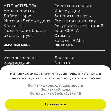
НПП «СПЕКТР»
Советы технолога
Наши проекты
Инструкции
лаки и эмали
Лаборатория
Вопросы -ответы
Миссия «Добрые дела»
Гарантия на краску
Контакты
Результаты испытаний
Политика в области
Блог CERTA
охраны труда
Отзывы
Каталог RAL 5
ОБРАТНАЯ СВЯЗЬ
ГДЕ КУПИТЬ
Использование
Доставка
информации
Оплата
Политика
Где купить
использования личных
данных
Карта сайта
Реквизиты
Оферта
ДЛЯ ПАРТНЁРОВ
Мы используем файлы cookie и сервис «Яндекс.Метрика» дл
Преимущества
анализа посещаемости нашего сайта и улучшения его работы
сотрудничества
Политика конфиденциальности