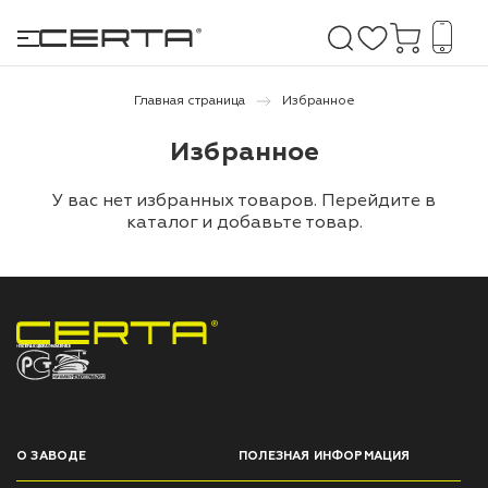
Главная страница
Избранное
Избранное
е покрытия
У вас нет избранных товаров. Перейдите в
дома и дачи
каталог
и добавьте товар.
продукция
 бетону,
ичу
НПП «СПЕКТР» ЗАВОД ЛАКОКРАСОЧНЫХ МАТЕРИАЛОВ
о металлу
итки по
О ЗАВОДЕ
ПОЛЕЗНАЯ ИНФОРМАЦИЯ
холодного