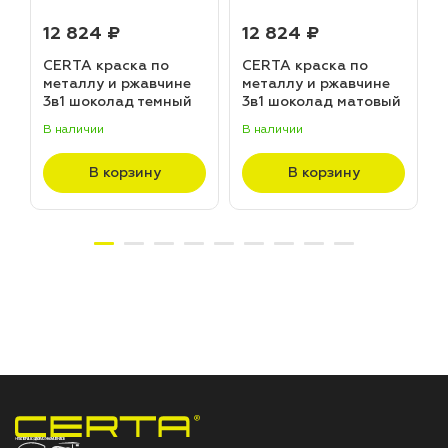
12 824 ₽
12 824 ₽
CERTA краска по
CERTA краска по
металлу и ржавчине
металлу и ржавчине
3в1 шоколад темный
3в1 шоколад матовый
матовый ~RAL 8019
~RAL 8017 (20,0кг)
В наличии
В наличии
В
(20,0кг)
В корзину
В корзину
НПП «СПЕКТР» ЗАВОД ЛАКОКРАСОЧНЫХ МАТЕРИАЛОВ