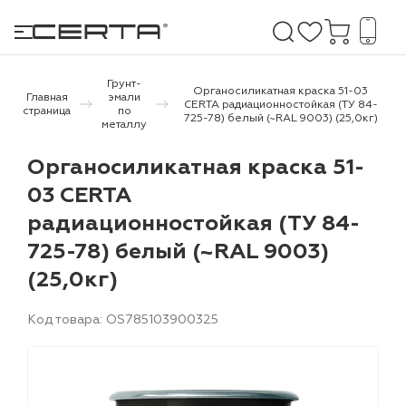
Грунт-
Органосиликатная краска 51-03
Главная
эмали
CERTA радиационностойкая (ТУ 84-
страница
по
725-78) белый (~RAL 9003) (25,0кг)
металлу
е покрытия
Органосиликатная краска 51-
дома и дачи
03 CERTA
радиационностойкая (ТУ 84-
продукция
725-78) белый (~RAL 9003)
 бетону,
(25,0кг)
ичу
о металлу
Код товара: OS785103900325
итки по
холодного