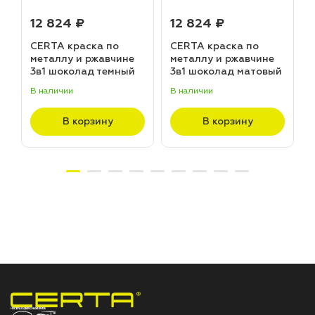
12 824 ₽
12 824 ₽
CERTA краска по
CERTA краска по
металлу и ржавчине
металлу и ржавчине
3в1 шоколад темный
3в1 шоколад матовый
матовый ~RAL 8019
~RAL 8017 (20,0кг)
В наличии
В наличии
В
(20,0кг)
В корзину
В корзину
НПП «СПЕКТР» ЗАВОД ЛАКОКРАСОЧНЫХ МАТЕРИАЛОВ