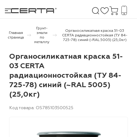
Грунт-
Органосиликатная краска 51-03
Главная
эмали
CERTA радиационностойкая (ТУ 84-
страница
по
725-78) синий (~RAL 5005) (25,0кг)
металлу
е покрытия
Органосиликатная краска 51-
дома и дачи
03 CERTA
радиационностойкая (ТУ 84-
продукция
725-78) синий (~RAL 5005)
 бетону,
(25,0кг)
ичу
о металлу
Код товара: OS785103500525
итки по
холодного