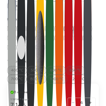
25 кг
Цвета:
Термостойкость:
400 °C
500 °C
600 °C
650 °C
700 °C
800 °C
1000 °C
1200 °C
В наличии
1 191 ₽ * 6 шт
7 146 ₽