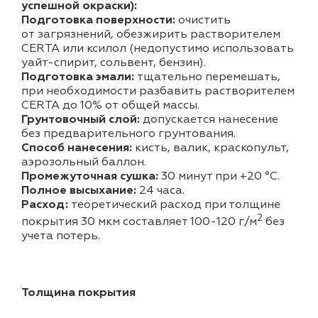
успешной окраски):
Подготовка поверхности:
очистить
от загрязнений, обезжирить растворителем
CERTA или ксилол (недопустимо использовать
уайт-спирит, сольвент, бензин).
Подготовка эмали:
тщательно перемешать,
при необходимости разбавить растворителем
CERTA до 10% от общей массы.
Грунтовочный слой:
допускается нанесение
без предварительного грунтования.
Способ нанесения:
кисть, валик, краскопульт,
аэрозольный баллон.
Промежуточная сушка:
30 минут при +20 °С.
Полное высыхание:
24 часа.
Расход:
теоретический расход при толщине
2
покрытия 30 мкм составляет 100-120 г/м
без
учета потерь.
Толщина покрытия