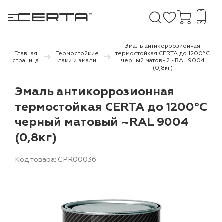
Эмаль антикоррозионная
Главная
Термостойкие
термостойкая CERTA до 1200°С
страница
лаки и эмали
черный матовый ~RAL 9004
(0,8кг)
е покрытия
Эмаль антикоррозионная
дома и дачи
термостойкая CERTA до 1200°С
черный матовый ~RAL 9004
продукция
(0,8кг)
 бетону,
ичу
Код товара: CPR00036
о металлу
итки по
холодного