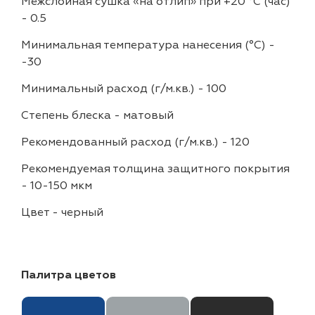
Межслойная сушка «на отлип» при +20 °С (час)
-
0.5
Минимальная температура нанесения (°С)
-
-30
Минимальный расход (г/м.кв.)
-
100
Степень блеска
-
матовый
Рекомендованный расход (г/м.кв.)
-
120
Рекомендуемая толщина защитного покрытия
-
10-150 мкм
Цвет
-
черный
Палитра цветов