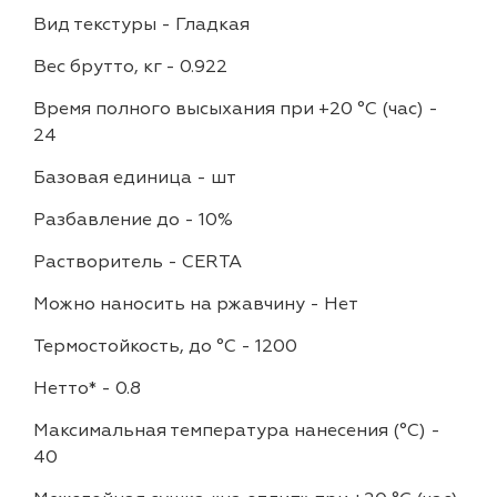
Вид текстуры
-
Гладкая
Вес брутто, кг
-
0.922
Время полного высыхания при +20 °С (час)
-
24
Базовая единица
-
шт
Разбавление до
-
10%
Растворитель
-
CERTA
Можно наносить на ржавчину
-
Нет
Термостойкость, до °C
-
1200
Нетто*
-
0.8
Максимальная температура нанесения (°С)
-
40