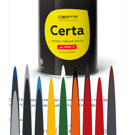
лаки и эмали
CERTA эмаль антикоррозионная термостойкая до
1200°С черный матовый ~RAL 9004 (0,8кг)
Фасовка:
0.4 кг
520 мл
0.8 кг
4 кг
10 кг