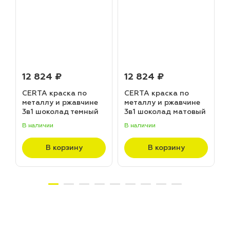
12 824 ₽
12 824 ₽
CERTA краска по
CERTA краска по
металлу и ржавчине
металлу и ржавчине
3в1 шоколад темный
3в1 шоколад матовый
матовый ~RAL 8019
~RAL 8017 (20,0кг)
В наличии
В наличии
В
(20,0кг)
В корзину
В корзину