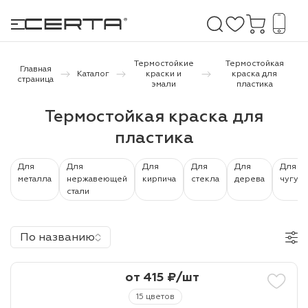
Термостойкие
Термостойкая
Главная
Каталог
краски и
краска для
страница
эмали
пластика
е покрытия
Термостойкая краска для
пластика
дома и дачи
продукция
Для
Для
Для
Для
Для
Для
металла
нержавеющей
кирпича
стекла
дерева
чугуна
стали
 бетону,
ичу
По названию
о металлу
итки по
от 415 ₽/шт
15 цветов
холодного