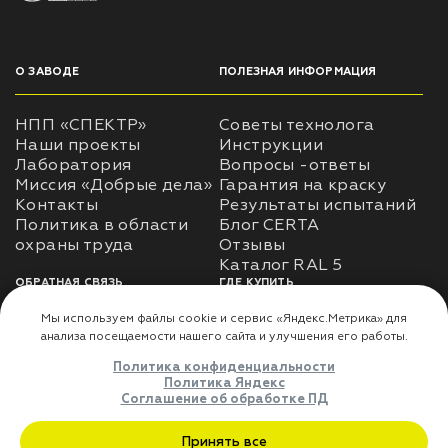
О ЗАВОДЕ
ПОЛЕЗНАЯ ИНФОРМАЦИЯ
НПП «СПЕКТР»
Советы технолога
Наши проекты
Инструкции
Лаборатория
Вопросы -ответы
Миссия «Добрые дела»
Гарантия на краску
Контакты
Результаты испытаний
Политика в области
Блог CERTA
охраны труда
Отзывы
Каталог RAL 5
ОБРАТНАЯ СВЯЗЬ
ГДЕ КУПИТЬ
Использование
Доставка
информации
Оплата
Политика
Где купить
использования личных
данных
Карта сайта
Реквизиты
Оферта
ДЛЯ ПАРТНЁРОВ