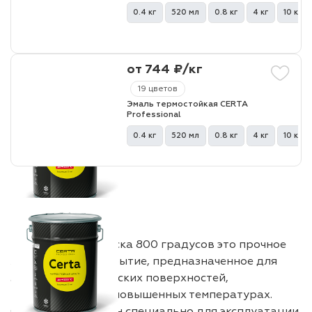
0.4 кг
520 мл
0.8 кг
4 кг
10 кг
лаки и эмали
от 744 ₽/кг
19 цветов
Эмаль термостойкая CERTA
Professional
0.4 кг
520 мл
0.8 кг
4 кг
10 кг
Термостойкая краска 800 градусов это прочное
жаропрочное покрытие, предназначенное для
защиты металлических поверхностей,
работающих при повышенных температурах.
Состав разработан специально для эксплуатации