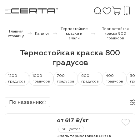
Термостойкие
Термостойкая
Главная
Каталог
краски и
краска 800
страница
эмали
градусов
е покрытия
Термостойкая краска 800
градусов
дома и дачи
продукция
1200
1000
700
600
400
500
градусов
градусов
градусов
градусов
градусов
град
 бетону,
ичу
По названию
о металлу
от 617 ₽/кг
итки по
38 цветов
холодного
Эмаль термостойкая CERTA