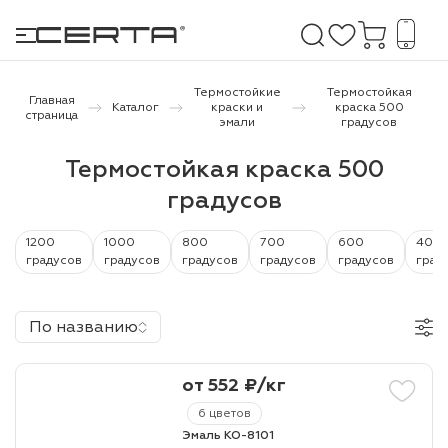
Термостойкие
Термостойкая
Главная
Каталог
краски и
краска 500
страница
эмали
градусов
е покрытия
Термостойкая краска 500
градусов
дома и дачи
продукция
1200
1000
800
700
600
400
градусов
градусов
градусов
градусов
градусов
град
 бетону,
ичу
По названию
о металлу
от 552 ₽/кг
итки по
6 цветов
холодного
Эмаль КО-8101