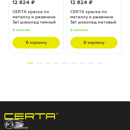
12 824 ₽
12 824 ₽
CERTA краска по
CERTA краска по
металлу и ржавчине
металлу и ржавчине
3в1 шоколад темный
3в1 шоколад матовый
матовый ~RAL 8019
~RAL 8017 (20,0кг)
В наличии
В наличии
В
(20,0кг)
В корзину
В корзину
НПП «СПЕКТР» ЗАВОД ЛАКОКРАСОЧНЫХ МАТЕРИАЛОВ