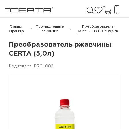
Главная
Промышленные
Преобразователь
страница
покрытия
ржавчины CERTA (5,0л)
е покрытия
Преобразователь ржавчины
CERTA (5,0л)
дома и дачи
Код товара: PRGL002
продукция
 бетону,
ичу
о металлу
итки по
холодного