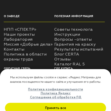
О ЗАВОДЕ
ПОЛЕЗНАЯ ИНФОРМАЦИЯ
НПП «СПЕКТР»
Советы технолога
Наши проекты
Инструкции
Лаборатория
Вопросы -ответы
Миссия «Добрые дела»
Гарантия на краску
Контакты
Результаты испытаний
Политика в области
Блог CERTA
охраны труда
Отзывы
Каталог RAL 5
ОБРАТНАЯ СВЯЗЬ
ГДЕ КУПИТЬ
Использование
Доставка
информации
Оплата
Политика
Где купить
использования личных
данных
Карта сайта
Реквизиты
Оферта
ДЛЯ ПАРТНЁРОВ