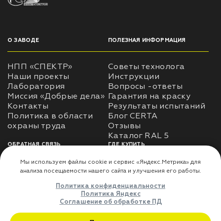
О ЗАВОДЕ
ПОЛЕЗНАЯ ИНФОРМАЦИЯ
НПП «СПЕКТР»
Советы технолога
Наши проекты
Инструкции
Лаборатория
Вопросы -ответы
Миссия «Добрые дела»
Гарантия на краску
Контакты
Результаты испытаний
Политика в области
Блог CERTA
охраны труда
Отзывы
Каталог RAL 5
ОБРАТНАЯ СВЯЗЬ
ГДЕ КУПИТЬ
Использование
Доставка
информации
Оплата
Политика
Где купить
использования личных
данных
Карта сайта
Реквизиты
Оферта