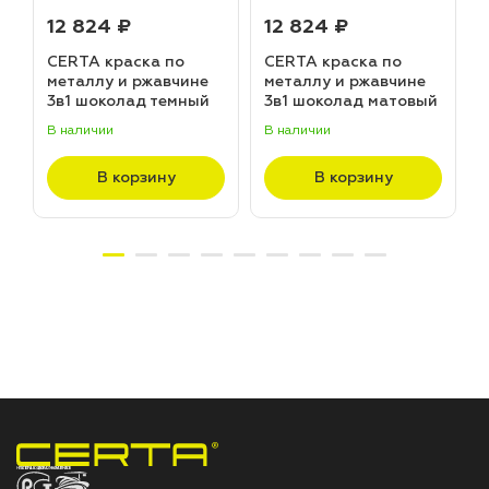
12 824 ₽
12 824 ₽
CERTA краска по
CERTA краска по
металлу и ржавчине
металлу и ржавчине
3в1 шоколад темный
3в1 шоколад матовый
матовый ~RAL 8019
~RAL 8017 (20,0кг)
В наличии
В наличии
В
(20,0кг)
В корзину
В корзину
НПП «СПЕКТР» ЗАВОД ЛАКОКРАСОЧНЫХ МАТЕРИАЛОВ