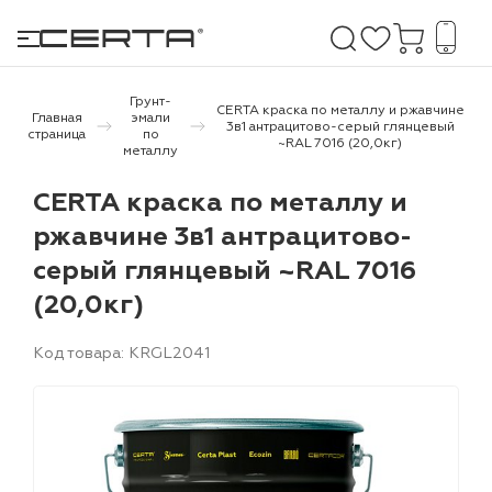
Грунт-
CERTA краска по металлу и ржавчине
Главная
эмали
3в1 антрацитово-серый глянцевый
страница
по
~RAL 7016 (20,0кг)
металлу
е покрытия
CERTA краска по металлу и
дома и дачи
ржавчине 3в1 антрацитово-
серый глянцевый ~RAL 7016
продукция
(20,0кг)
 бетону,
ичу
Код товара: KRGL2041
о металлу
итки по
холодного