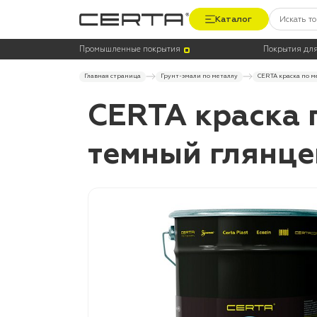
Каталог
Промышленные покрытия
Покрытия для
Главная страница
Грунт-эмали по металлу
CERTA краска по м
CERTA краска 
темный глянце