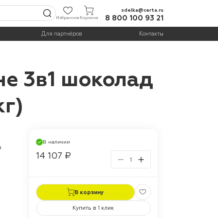
sdelka@certa.ru
8 800 100 93 21
Избранное
Корзина
Для партнёров
Контакты
не 3в1 шоколад
кг)
В наличии
й
14 107 ₽
В корзину
Купить в 1 клик