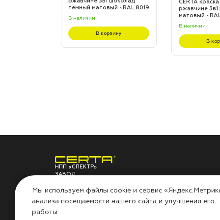
 шоколад
ржавчине 3в1 шоколад
CERTA краска
L 8017
темный матовый ~RAL 8019
ржавчине 3в1
(20,0кг)
матовый ~RAL 
В наличии
В наличии
зину
В корзину
В ко
НПП «СПЕКТР»
ЗАВОД
ЛАКОКРАСОЧНЫХ
О ЗАВОДЕ
ПО
МАТЕРИАЛОВ
Мы используем файлы cookie и сервис «Яндекс.Метрик
анализа посещаемости нашего сайта и улучшения его
НПП «СПЕКТР»
Сов
работы.
Наши проекты
Инс