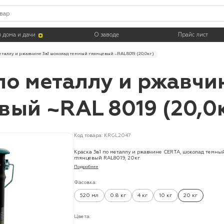
 дома и дачи
О заводе
Прайс лист
еталлу и ржавчине 3в1 шоколад темный глянцевый ~RAL 8019 (20,0кг)
по металлу и ржавчи
вый ~RAL 8019 (20,0
Код товара: KRGL2047
Краска 3в1 по металлу и ржавчине CERTA, шоколад темны
глянцевый RAL8019, 20кг.
Подробнее
Фасовка:
520 мл
0.8 кг
4 кг
10 кг
20 кг
Цвета: