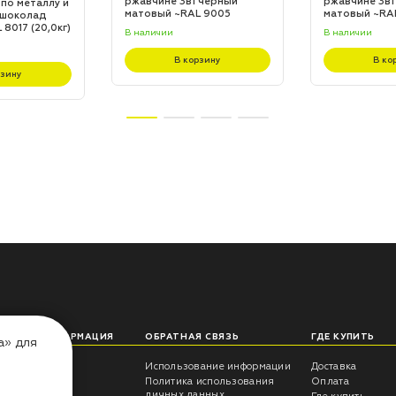
ржавчине 3в1 черный
ржавчине 3в1
 по металлу и
матовый ~RAL 9005
матовый ~RA
 шоколад
(20,0кг)
(20,0кг)
8017 (20,0кг)
В наличии
В наличии
В корзину
В ко
рзину
ЛЕЗНАЯ ИНФОРМАЦИЯ
ОБРАТНАЯ СВЯЗЬ
ГДЕ КУПИТЬ
а» для
еты технолога
Использование информации
Доставка
трукции
Политика использования
Оплата
личных данных