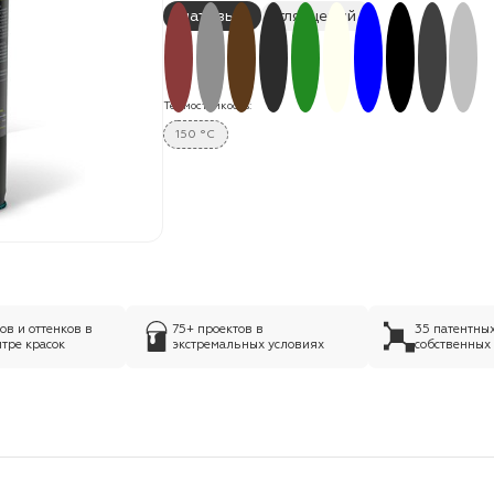
матовый
глянцевый
Термостойкость:
150 °C
в и оттенков в
75+ проектов в
35 патентны
тре красок
экстремальных условиях
собственных