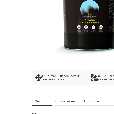
№1 в России по термостойким
1000+цвето
эмалям и лакам
нашей пали
Описание
Характеристики
Палитра цветов