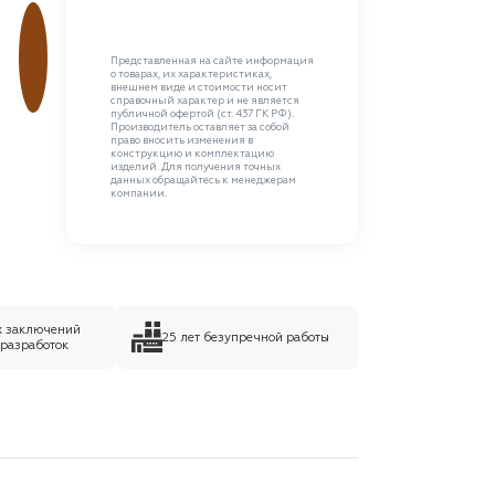
Представленная на сайте информация
о товарах, их характеристиках,
внешнем виде и стоимости носит
справочный характер и не является
публичной офертой (ст. 437 ГК РФ).
Производитель оставляет за собой
право вносить изменения в
конструкцию и комплектацию
изделий. Для получения точных
данных обращайтесь к менеджерам
компании.
х заключений
25 лет безупречной работы
 разработок