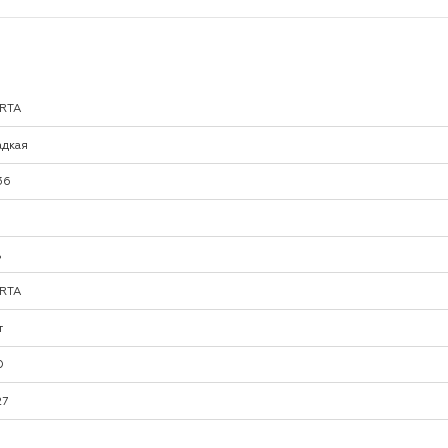
RTA
адкая
36
%
RTA
т
0
27