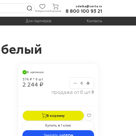
sdelka@certa.ru
8 800 100 93 21
Избранное
Корзина
Для партнёров
Контакты
 белый
В наличии
374 ₽ * 6 шт
2 244 ₽
продажа от 6 шт.
?
В корзину
Купить в 1 клик
Заказать на