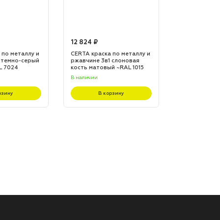
12 824 ₽
12 824 ₽
 по металлу и
CERTA краска по металлу и
CERTA краска
 темно-серый
ржавчине 3в1 слоновая
ржавчине 3в1
L 7024
кость матовый ~RAL 1015
матовый ~RA
(20,0кг)
(20,0кг)
В наличии
В наличии
рзину
В корзину
В к