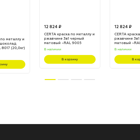
12 824 ₽
12 824 ₽
CERTA краска по металлу и
CERTA краска
ржавчине 3в1 черный
ржавчине 3в1
 по металлу и
матовый ~RAL 9005
матовый ~RA
 шоколад
(20,0кг)
(20,0кг)
8017 (20,0кг)
В наличии
В наличии
В корзину
В ко
рзину