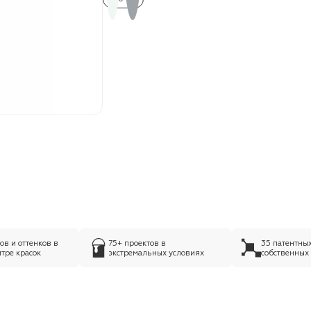
в и оттенков в
75+ проектов в
35 патентны
тре красок
экстремальных условиях
собственных