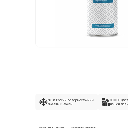
№1 в России по термостойким
1000+цвето
эмалям и лакам
нашей пали