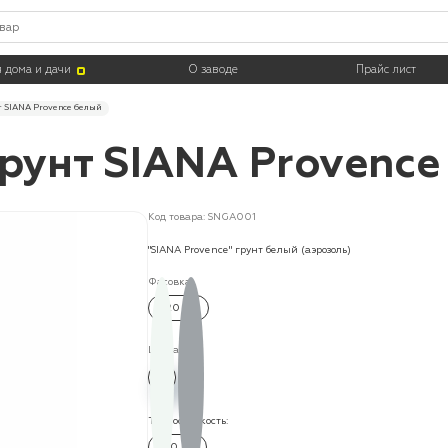
 дома и дачи
О заводе
Прайс лист
 SIANA Provence белый
рунт SIANA Provence
Код товара: SNGA001
"SIANA Provence" грунт белый (аэрозоль)
Фасовка:
520 мл
Цвета:
Термостойкость:
150 °C