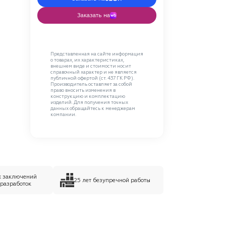
Заказать на
Представленная на сайте информация
о товарах, их характеристиках,
внешнем виде и стоимости носит
справочный характер и не является
публичной офертой (ст. 437 ГК РФ).
Производитель оставляет за собой
право вносить изменения в
конструкцию и комплектацию
изделий. Для получения точных
данных обращайтесь к менеджерам
компании.
х заключений
25 лет безупречной работы
 разработок