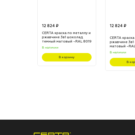
12 824 ₽
12 824 ₽
по металлу и
CERTA краска по металлу и
 шоколад
ржавчине 3в1 шоколад
CERTA краска
L 8017
темный матовый ~RAL 8019
ржавчине 3в1
(20,0кг)
матовый ~RAL 
В наличии
В наличии
зину
В корзину
В ко