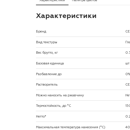
Характеристики
Палитра цветов
Характеристики
Бренд
CE
Вид текстуры
Гл
Вес брутто, кг
0.
Базовая единица
шт
Разбавление до
0
Растворитель
CE
Можно наносить на ржавчину
Не
Термостойкость, до °C
15
Нетто*
0.
Максимальная температура нанесения (°С)
40