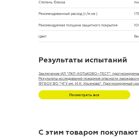
Степень блеска
по
Рекомендованный расход (г/м.кв.)
17
Рекомендуемая толщина защитного покрытия
10
Цвет
бе
Результаты испытаний
Заключение ИЛ "ЛКП-ХОТЬКОВО—ТЕСТ": прогнозируемый 
Результаты исследований пожарной опасности лакокрасочн
ФГБОУ ВО "ЧГУ им. И.Н. Ульянова": Прогнозируемый срок
Посмотреть все
С этим товаром покупают