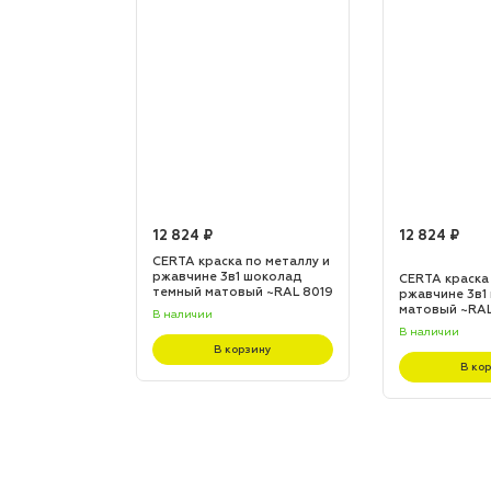
12 824 ₽
12 824 ₽
по металлу и
CERTA краска по металлу и
 шоколад
ржавчине 3в1 шоколад
CERTA краска
L 8017
темный матовый ~RAL 8019
ржавчине 3в1
(20,0кг)
матовый ~RAL 
В наличии
В наличии
зину
В корзину
В ко