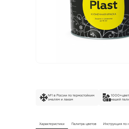
№1 в России по термостойким
1000+цвето
эмалям и лакам
нашей пали
Характеристики
Палитра цветов
Инструкция по 