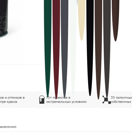
в и оттенков в
75+ проектов в
35 патентны
тре красок
экстремальных условиях
собственных
нанесению