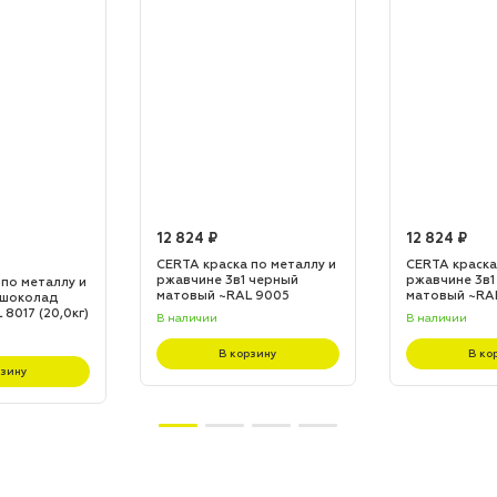
12 824 ₽
12 824 ₽
CERTA краска по металлу и
CERTA краска
ржавчине 3в1 черный
ржавчине 3в1
 по металлу и
матовый ~RAL 9005
матовый ~RA
 шоколад
(20,0кг)
(20,0кг)
8017 (20,0кг)
В наличии
В наличии
В корзину
В ко
рзину