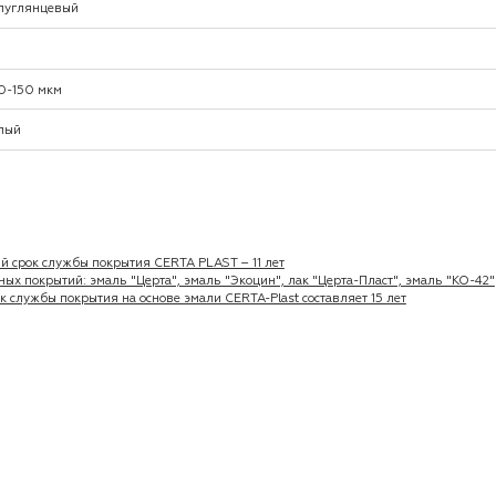
луглянцевый
5
0-150 мкм
лый
срок службы покрытия CERTA PLAST – 11 лет
ых покрытий: эмаль "Церта", эмаль "Экоцин", лак "Церта-Пласт", эмаль "КО-42"
 службы покрытия на основе эмали CERTA-Plast составляет 15 лет