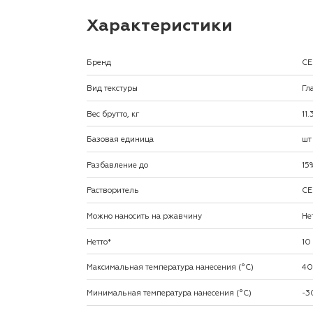
Характеристики
Бренд
CE
Вид текстуры
Гл
Вес брутто, кг
11
Базовая единица
шт
Разбавление до
15
Растворитель
CE
Можно наносить на ржавчину
Не
Нетто*
10
Максимальная температура нанесения (°С)
40
Минимальная температура нанесения (°С)
-3