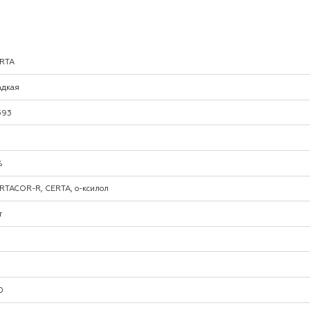
RTA
адкая
.393
%
RTACOR-R, CERTA, о-ксилол
т
0