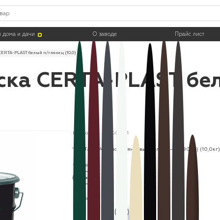
 дома и дачи
О заводе
Прайс лист
CERTA-PLAST белый п/глянец (10,0)
ска CERTA-PLAST бе
Код товара: PLPG0001
"CERTA-PLAST" полуглянцевый белый (~RAL9003) (10,0кг)
Фасовка:
10 кг
Цвета: