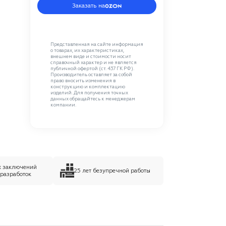
Заказать на
Представленная на сайте информация
о товарах, их характеристиках,
внешнем виде и стоимости носит
справочный характер и не является
публичной офертой (ст. 437 ГК РФ).
Производитель оставляет за собой
право вносить изменения в
конструкцию и комплектацию
изделий. Для получения точных
данных обращайтесь к менеджерам
компании.
х заключений
25 лет безупречной работы
 разработок