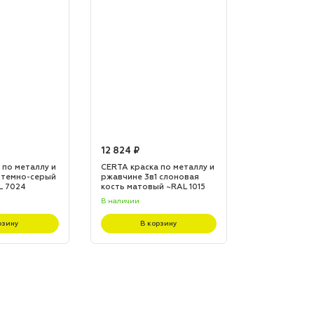
12 824 ₽
12 824 ₽
 по металлу и
CERTA краска по металлу и
CERTA краска
 темно-серый
ржавчине 3в1 слоновая
ржавчине 3в1
L 7024
кость матовый ~RAL 1015
матовый ~RA
(20,0кг)
(20,0кг)
В наличии
В наличии
рзину
В корзину
В к