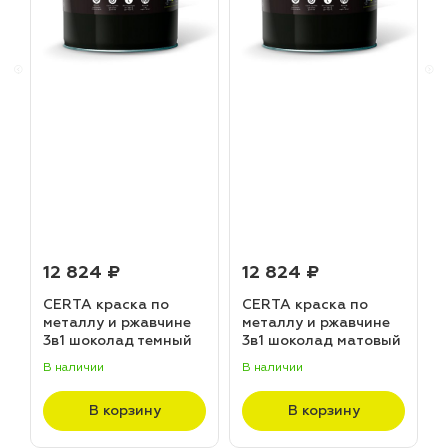
12 824 ₽
12 824 ₽
CERTA краска по
CERTA краска по
металлу и ржавчине
металлу и ржавчине
3в1 шоколад темный
3в1 шоколад матовый
матовый ~RAL 8019
~RAL 8017 (20,0кг)
В наличии
В наличии
В
(20,0кг)
В корзину
В корзину