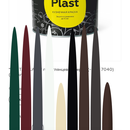
лаки и эмали
"CERTA-PLAST" полуглянцевый серый (~RAL 7040)
(10,0кг)
Фасовка:
10 кг
Цвета: