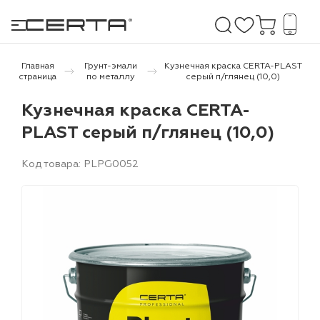
Главная
Грунт-эмали
Кузнечная краска CERTA-PLAST
страница
по металлу
серый п/глянец (10,0)
е покрытия
Кузнечная краска CERTA-
PLAST серый п/глянец (10,0)
дома и дачи
Код товара: PLPG0052
продукция
 бетону,
ичу
о металлу
итки по
холодного