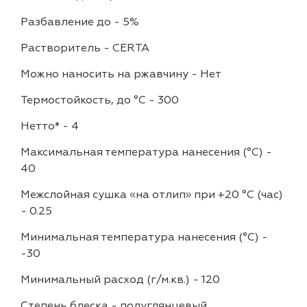
Разбавление до
-
5%
Растворитель
-
CERTA
Можно наносить на ржавчину
-
Нет
Термостойкость, до °C
-
300
Нетто*
-
4
Максимальная температура нанесения (°С)
-
40
Межслойная сушка «на отлип» при +20 °С (час)
-
0.25
Минимальная температура нанесения (°С)
-
-30
Минимальный расход (г/м.кв.)
-
120
Степень блеска
-
полуглянцевый