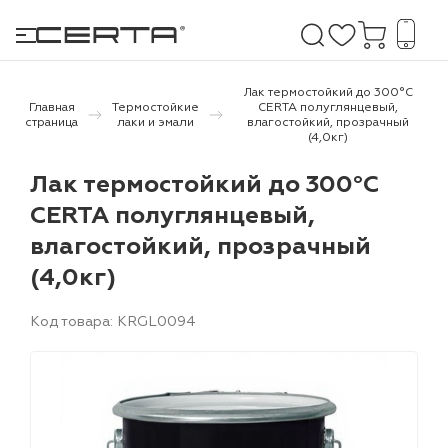
Лак термостойкий до 300°С
Главная
Термостойкие
CERTA полуглянцевый,
страница
лаки и эмали
влагостойкий, прозрачный
(4,0кг)
е покрытия
Лак термостойкий до 300°С
дома и дачи
CERTA полуглянцевый,
влагостойкий, прозрачный
продукция
(4,0кг)
 бетону,
ичу
Код товара: KRGL0094
о металлу
итки по
холодного