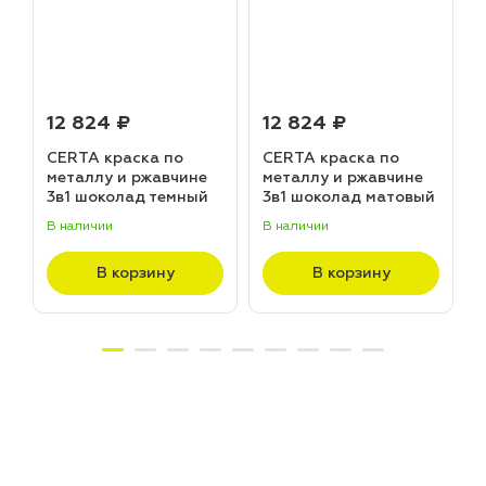
12 824 ₽
12 824 ₽
CERTA краска по
CERTA краска по
металлу и ржавчине
металлу и ржавчине
3в1 шоколад темный
3в1 шоколад матовый
матовый ~RAL 8019
~RAL 8017 (20,0кг)
В наличии
В наличии
В
(20,0кг)
В корзину
В корзину