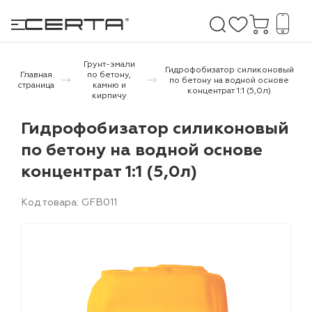
Грунт-эмали
Гидрофобизатор силиконовый
Главная
по бетону,
по бетону на водной основе
страница
камню и
концентрат 1:1 (5,0л)
кирпичу
е покрытия
Гидрофобизатор силиконовый
дома и дачи
по бетону на водной основе
концентрат 1:1 (5,0л)
продукция
 бетону,
Код товара: GFB011
ичу
о металлу
итки по
холодного