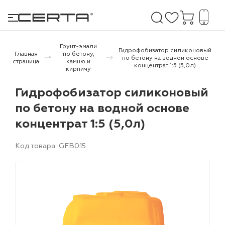
Грунт-эмали
Гидрофобизатор силиконовый
Главная
по бетону,
по бетону на водной основе
страница
камню и
концентрат 1:5 (5,0л)
кирпичу
е покрытия
Гидрофобизатор силиконовый
дома и дачи
по бетону на водной основе
концентрат 1:5 (5,0л)
продукция
 бетону,
Код товара: GFB015
ичу
о металлу
итки по
холодного