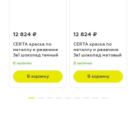
12 824 ₽
12 824 ₽
CERTA краска по
CERTA краска по
металлу и ржавчине
металлу и ржавчине
3в1 шоколад темный
3в1 шоколад матовый
матовый ~RAL 8019
~RAL 8017 (20,0кг)
В наличии
В наличии
В
(20,0кг)
В корзину
В корзину