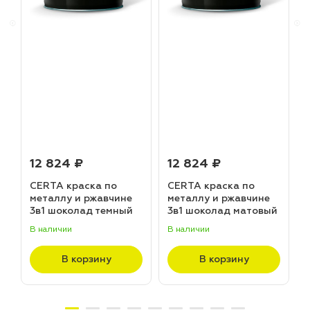
12 824 ₽
12 824 ₽
CERTA краска по
CERTA краска по
металлу и ржавчине
металлу и ржавчине
3в1 шоколад темный
3в1 шоколад матовый
матовый ~RAL 8019
~RAL 8017 (20,0кг)
В наличии
В наличии
В
(20,0кг)
В корзину
В корзину