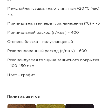
Межслойная сушка «на отлип» при +20 °С (час)
-
2
Минимальная температура нанесения (°С)
-
-5
Минимальный расход (г/м.кв.)
-
400
Степень блеска
-
полуглянцевый
Рекомендованный расход (г/м.кв.)
-
600
Рекомендуемая толщина защитного покрытия
-
100-150 мкм
Цвет
-
графит
Палитра цветов