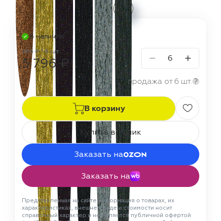
В наличии
966 ₽ * 6 шт
5 796 ₽
продажа от 6 шт.
?
В корзину
Купить в 1 клик
Заказать на
Заказать на
Представленная на сайте информация о товарах, их
характеристиках, внешнем виде и стоимости носит
справочный характер и не является публичной офертой