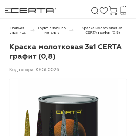
Главная
Грунт-эмали по
Краска молотковая 3в1
страница
металлу
CERTA графит (0,8)
е покрытия
Краска молотковая 3в1 CERTA
графит (0,8)
дома и дачи
Код товара: KRGL0026
продукция
 бетону,
ичу
о металлу
итки по
холодного