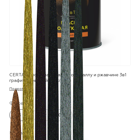
лаки и эмали
CERTA молотковая краска по металлу и ржавчине 3в1
графит глянцевый (0,8кг)
Подробнее
Фасовка:
0.8 кг
4 кг
10 кг
Цвета: