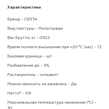
Характеристики
Бренд
-
CERTA
Вид текстуры
-
Молотковая
Вес брутто, кг
-
0.922
Время полного высыхания при +20 °С (час)
-
72
Базовая единица
-
шт
Разбавление до
-
5%
Растворитель
-
сольвент
Можно наносить на ржавчину
-
Да
Нетто*
-
0.8
Максимальная температура нанесения (°С)
-
30