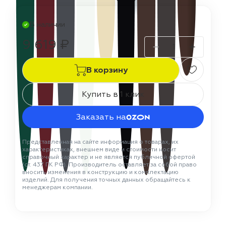
В наличии
9 619 ₽
В корзину
Купить в 1 клик
Заказать на
Представленная на сайте информация о товарах, их
характеристиках, внешнем виде и стоимости носит
справочный характер и не является публичной офертой
(ст. 437 ГК РФ). Производитель оставляет за собой право
вносить изменения в конструкцию и комплектацию
изделий. Для получения точных данных обращайтесь к
менеджерам компании.