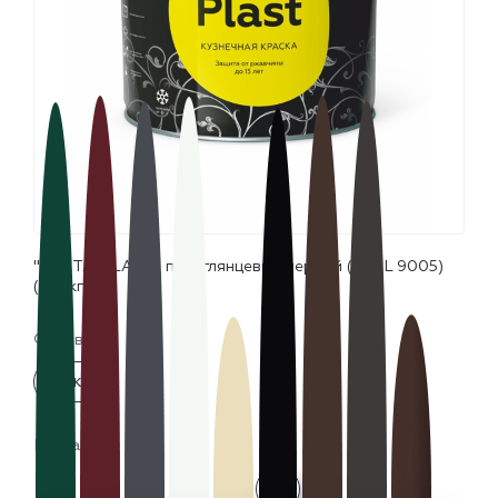
лаки и эмали
"CERTA-PLAST" полуглянцевый черный (~RAL 9005)
(10,0кг)
Фасовка:
10 кг
Цвета: