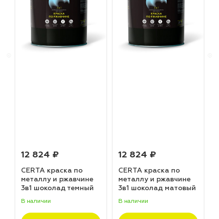
12 824 ₽
12 824 ₽
CERTA краска по
CERTA краска по
металлу и ржавчине
металлу и ржавчине
3в1 шоколад темный
3в1 шоколад матовый
матовый ~RAL 8019
~RAL 8017 (20,0кг)
В наличии
В наличии
В
(20,0кг)