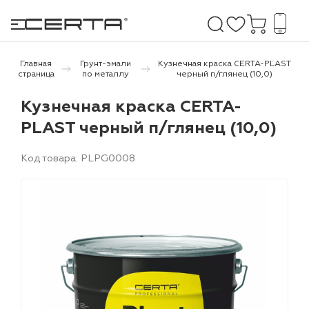
Главная
Грунт-эмали
Кузнечная краска CERTA-PLAST
страница
по металлу
черный п/глянец (10,0)
е покрытия
Кузнечная краска CERTA-
PLAST черный п/глянец (10,0)
дома и дачи
Код товара: PLPG0008
продукция
 бетону,
ичу
о металлу
итки по
холодного