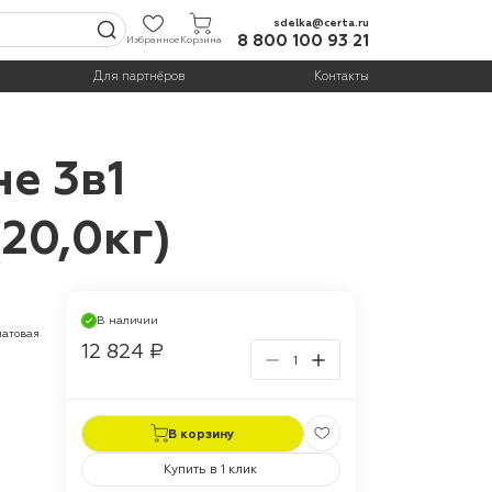
sdelka@certa.ru
8 800 100 93 21
Избранное
Корзина
Для партнёров
Контакты
е 3в1
20,0кг)
В наличии
матовая
12 824 ₽
В корзину
Купить в 1 клик