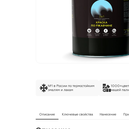
№1 в России по термостойким
1000+цвето
эмалям и лакам
нашей пали
Описание
Ключевые свойства
Нанесение
Пр