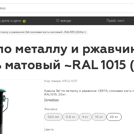
 дома и дачи
О заводе
Прайс лист
таллу и ржавчине 3в1 слоновая кость матовый ~RAL 1015 (20,0кг)
по металлу и ржавчин
 матовый ~RAL 1015 (
Код товара: KRGL1037
Краска 3в1 по металлу и ржавчине CERTA, слоновая кость 
RAL1015, 20кг.
Подробнее
Фасовка:
520 мл
0.8 кг
4 кг
10 кг
20 кг
Цвета: