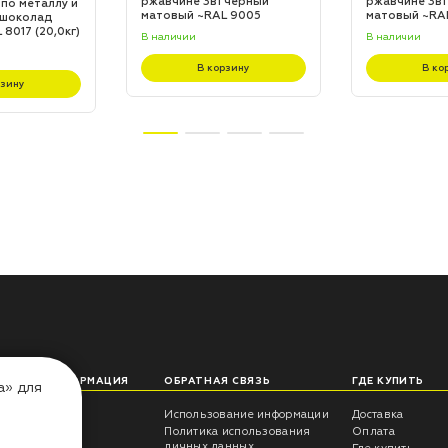
ржавчине 3в1 черный
ржавчине 3в1
 по металлу и
матовый ~RAL 9005
матовый ~RA
 шоколад
(20,0кг)
(20,0кг)
8017 (20,0кг)
В наличии
В наличии
В корзину
В ко
рзину
ЛЕЗНАЯ ИНФОРМАЦИЯ
ОБРАТНАЯ СВЯЗЬ
ГДЕ КУПИТЬ
а» для
еты технолога
Использование информации
Доставка
трукции
Политика использования
Оплата
личных данных