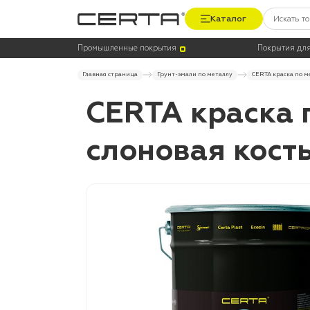
Каталог
Промышленные покрытия
Покрытия для
Главная страница
Грунт-эмали по металлу
CERTA краска по ме
CERTA краска 
слоновая кость