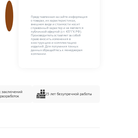
Представленная на сайте информация
о товарах, их характеристиках,
внешнем виде и стоимости носит
справочный характер и не является
публичной офертой (ст. 437 ГК РФ).
Производитель оставляет за собой
право вносить изменения в
конструкцию и комплектацию
изделий. Для получения точных
данных обращайтесь к менеджерам
компании.
х заключений
25 лет безупречной работы
 разработок