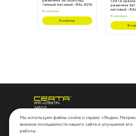
 шоколад
ржавчине 3в1 шоколад
CERTA краска
L 8017
темный матовый ~RAL 8019
ржавчине 3в1
(20,0кг)
матовый ~RAL 
В наличии
В наличии
зину
В корзину
В ко
НПП «СПЕКТР»
ЗАВОД
ЛАКОКРАСОЧНЫХ
О ЗАВОДЕ
ПО
МАТЕРИАЛОВ
Мы используем файлы cookie и сервис «Яндекс.Метрик
анализа посещаемости нашего сайта и улучшения его
НПП «СПЕКТР»
Сов
работы.
Наши проекты
Инс