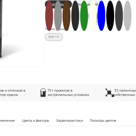
матовый
глянцевый
Термостойкость:
150 °C
в и оттенков в
75+ проектов в
35 патентны
тре красок
экстремальных условиях
собственных
именение
Цвета и фактура
Характеристики
Палитра цветов