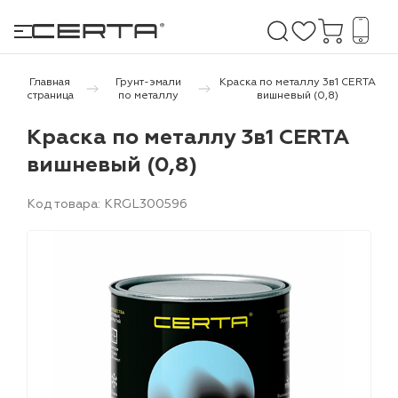
Главная
Грунт-эмали
Краска по металлу 3в1 CERTA
страница
по металлу
вишневый (0,8)
е покрытия
Краска по металлу 3в1 CERTA
вишневый (0,8)
дома и дачи
Код товара: KRGL300596
продукция
 бетону,
ичу
о металлу
итки по
холодного