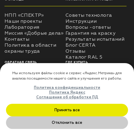
НПП «СПЕКТР»
Советы технолога
Наши проекты
Инструкции
Лаборатория
Вопросы -ответы
Миссия «Добрые дела»
Гарантия на краску
Контакты
Результаты испытаний
Политика в области
Блог CERTA
охраны труда
Отзывы
Каталог RAL 5
ОБРАТНАЯ СВЯЗЬ
ГДЕ КУПИТЬ
Использование
Доставка
информации
Оплата
Политика
Где купить
использования личных
данных
Карта сайта
Реквизиты
Оферта
ДЛЯ ПАРТНЁРОВ
Преимущества
сотрудничества