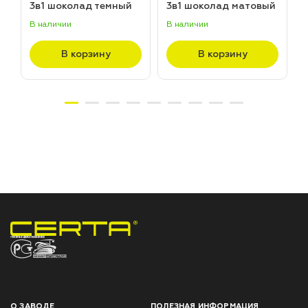
3в1 шоколад темный
3в1 шоколад матовый
матовый ~RAL 8019
~RAL 8017 (20,0кг)
В наличии
В наличии
В
(20,0кг)
В корзину
В корзину
НПП «СПЕКТР» ЗАВОД ЛАКОКРАСОЧНЫХ МАТЕРИАЛОВ
О ЗАВОДЕ
ПОЛЕЗНАЯ ИНФОРМАЦИЯ