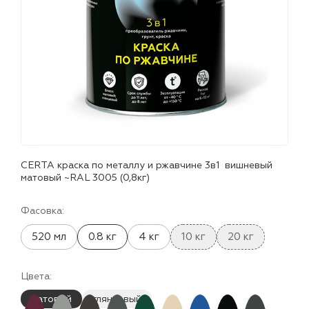
лаки и эмали
CERTA краска по металлу и ржавчине 3в1 вишневый
матовый ~RAL 3005 (0,8кг)
Фасовка:
520 мл
0.8 кг
4 кг
10 кг
20 кг
Цвета:
матовый
глянцевый