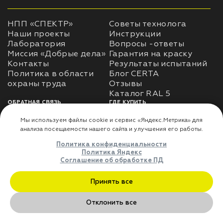
НПП «СПЕКТР»
Советы технолога
Наши проекты
Инструкции
Лаборатория
Вопросы -ответы
Миссия «Добрые дела»
Гарантия на краску
Контакты
Результаты испытаний
Политика в области
Блог CERTA
охраны труда
Отзывы
Каталог RAL 5
ОБРАТНАЯ СВЯЗЬ
ГДЕ КУПИТЬ
Использование
Доставка
информации
Оплата
Политика
Где купить
использования личных
данных
Карта сайта
Реквизиты
Оферта
ДЛЯ ПАРТНЁРОВ
Преимущества
сотрудничества