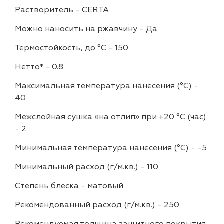
Растворитель
-
CERTA
Можно наносить на ржавчину
-
Да
Термостойкость, до °C
-
150
Нетто*
-
0.8
Максимальная температура нанесения (°С)
-
40
Межслойная сушка «на отлип» при +20 °С (час)
-
2
Минимальная температура нанесения (°С)
-
-5
Минимальный расход (г/м.кв.)
-
110
Степень блеска
-
матовый
Рекомендованный расход (г/м.кв.)
-
250