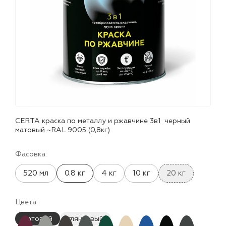
лаки и эмали
CERTA краска по металлу и ржавчине 3в1 черный
матовый ~RAL 9005 (0,8кг)
Фасовка:
520 мл
0.8 кг
4 кг
10 кг
20 кг
Цвета:
матовый
глянцевый