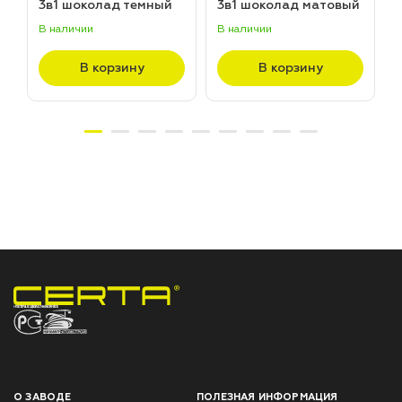
3в1 шоколад темный
3в1 шоколад матовый
матовый ~RAL 8019
~RAL 8017 (20,0кг)
В наличии
В наличии
В
(20,0кг)
В корзину
В корзину
НПП «СПЕКТР» ЗАВОД ЛАКОКРАСОЧНЫХ МАТЕРИАЛОВ
О ЗАВОДЕ
ПОЛЕЗНАЯ ИНФОРМАЦИЯ