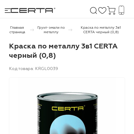
Главная
Грунт-эмали по
Краска по металлу 3в1
страница
металлу
CERTA черный (0,8)
е покрытия
Краска по металлу 3в1 CERTA
черный (0,8)
дома и дачи
Код товара: KRGL0039
продукция
 бетону,
ичу
о металлу
итки по
холодного