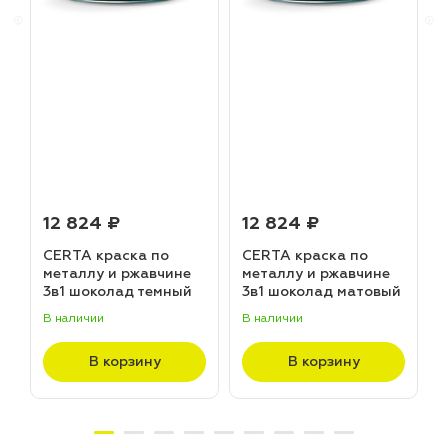
12 824 ₽
12 824 ₽
CERTA краска по
CERTA краска по
металлу и ржавчине
металлу и ржавчине
3в1 шоколад темный
3в1 шоколад матовый
матовый ~RAL 8019
~RAL 8017 (20,0кг)
В наличии
В наличии
В
(20,0кг)
В корзину
В корзину