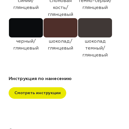
синий/
слоновая
темно-серый/
глянцевый
кость/
глянцевый
глянцевый
черный/
шоколад/
шоколад
глянцевый
глянцевый
темный/
глянцевый
Инструкция по нанесению
Смотреть инструкции