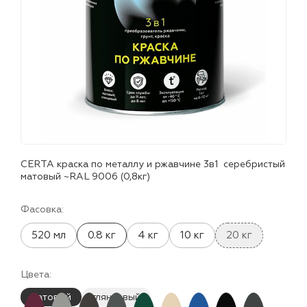
лаки и эмали
CERTA краска по металлу и ржавчине 3в1 серебристый
матовый ~RAL 9006 (0,8кг)
Фасовка:
520 мл
0.8 кг
4 кг
10 кг
20 кг
Цвета:
матовый
глянцевый