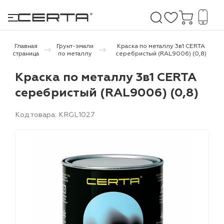
Главная
Грунт-эмали
Краска по металлу 3в1 CERTA
страница
по металлу
серебристый (RAL9006) (0,8)
е покрытия
Краска по металлу 3в1 CERTA
серебристый (RAL9006) (0,8)
дома и дачи
Код товара: KRGL1027
продукция
 бетону,
ичу
о металлу
итки по
холодного