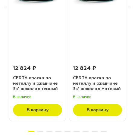
12 824 ₽
12 824 ₽
CERTA краска по
CERTA краска по
металлу и ржавчине
металлу и ржавчине
3в1 шоколад темный
3в1 шоколад матовый
матовый ~RAL 8019
~RAL 8017 (20,0кг)
В наличии
В наличии
В
(20,0кг)
В корзину
В корзину