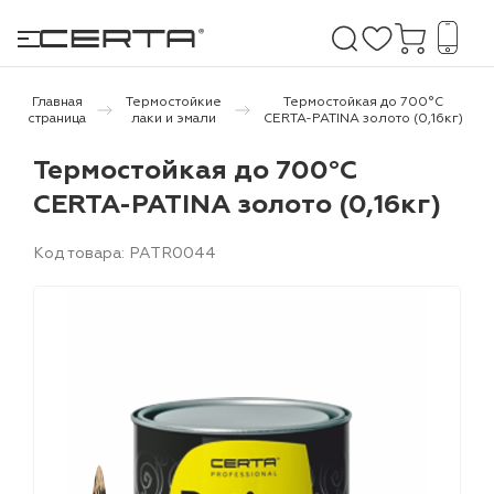
Главная
Термостойкие
Термостойкая до 700°С
страница
лаки и эмали
CERTA-PATINA золото (0,16кг)
е покрытия
Термостойкая до 700°С
CERTA-PATINA золото (0,16кг)
дома и дачи
Код товара: PATR0044
продукция
 бетону,
ичу
о металлу
итки по
холодного