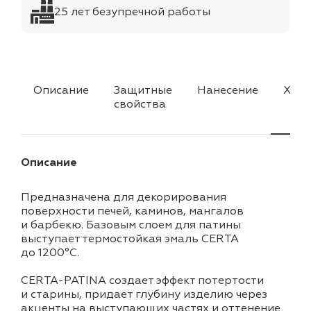
25 лет безупречной работы
Описание
Защитные
Нанесение
Хара
свойства
Описание
Предназначена для декорирования
поверхности печей, каминов, мангалов
и барбекю. Базовым слоем для патины
выступает термостойкая эмаль CERTA
до 1200°С.
CERTA-PATINA создает эффект потертости
и старины, придает глубину изделию через
акценты на выступающих частях и оттенение