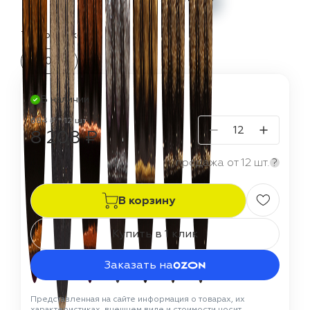
Термостойкость:
700 °C
В наличии
684 ₽ * 12 шт
8 208 ₽
продажа от 12 шт.
?
В корзину
Купить в 1 клик
Заказать на
Представленная на сайте информация о товарах, их
характеристиках, внешнем виде и стоимости носит