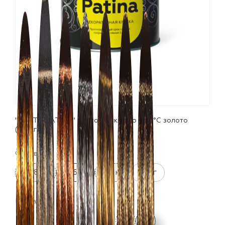
лаки и эмали
"CERTA-PATINA" термостойкая до 700°С золото
(0,16кг)
Фасовка:
0.08 кг
0.16 кг
0.5 кг
10 кг
Цвета: