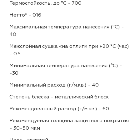
Термостойкость, до °C
-
700
Нетто*
-
0.16
Максимальная температура нанесения (°С)
-
40
Межслойная сушка «на отлип» при +20 °С (час)
-
0.5
Минимальная температура нанесения (°С)
-
-30
Минимальный расход (г/м.кв.)
-
40
Степень блеска
-
металлический блеск
Рекомендованный расход (г/м.кв.)
-
60
Рекомендуемая толщина защитного покрытия
-
30-50 мкм