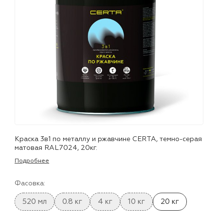
лаки и эмали
Краска 3в1 по металлу и ржавчине CERTA, темно-серая
матовая RAL7024, 20кг.
Подробнее
Фасовка:
520 мл
0.8 кг
4 кг
10 кг
20 кг