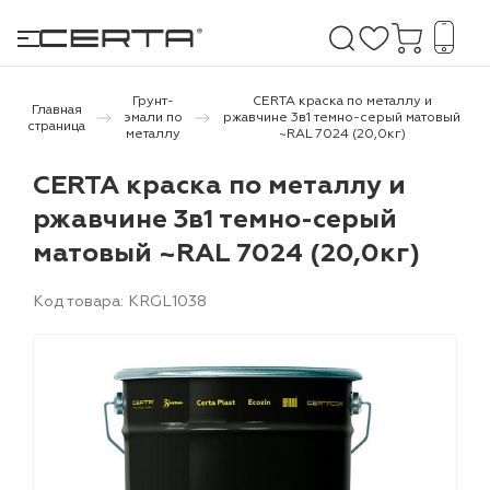
Грунт-
CERTA краска по металлу и
Главная
эмали по
ржавчине 3в1 темно-серый матовый
страница
металлу
~RAL 7024 (20,0кг)
е покрытия
CERTA краска по металлу и
ржавчине 3в1 темно-серый
дома и дачи
матовый ~RAL 7024 (20,0кг)
продукция
Код товара: KRGL1038
 бетону,
ичу
о металлу
итки по
холодного