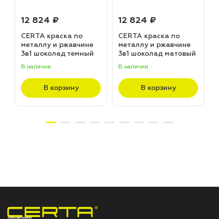
12 824 ₽
12 824 ₽
CERTA краска по
CERTA краска по
металлу и ржавчине
металлу и ржавчине
3в1 шоколад темный
3в1 шоколад матовый
матовый ~RAL 8019
~RAL 8017 (20,0кг)
В наличии
В наличии
В
(20,0кг)
В корзину
В корзину
НПП «СПЕКТР» ЗАВОД ЛАКОКРАСОЧНЫХ МАТЕРИАЛОВ