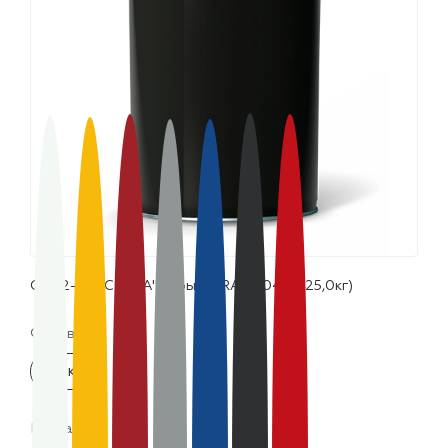
лаки и эмали
ОС 12-03 "CERTA" серый (~RAL 7042) (25,0кг)
Фасовка:
25 кг
Цвета: