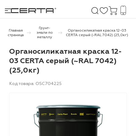
Грунт-
Главная
Органосиликатная краска 12-03
эмали по
страница
CERTA серый (~RAL 7042) (25,0кг)
металлу
е покрытия
Органосиликатная краска 12-
03 CERTA серый (~RAL 7042)
дома и дачи
(25,0кг)
продукция
Код товара: OSC704225
 бетону,
ичу
о металлу
итки по
холодного