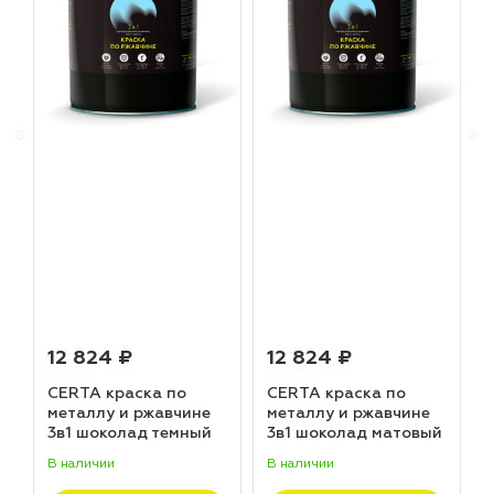
12 824 ₽
12 824 ₽
CERTA краска по
CERTA краска по
металлу и ржавчине
металлу и ржавчине
3в1 шоколад темный
3в1 шоколад матовый
матовый ~RAL 8019
~RAL 8017 (20,0кг)
В наличии
В наличии
В
(20,0кг)