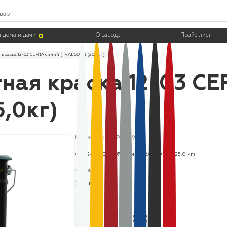
 дома и дачи
О заводе
Прайс лист
краска 12-03 CERTA синий (~RAL 5005) (25,0кг)
ная краска 12-03 CE
5,0кг)
Код товара: OSC704229
ОС 12-03 "CERTA" синий (~RAL 5005) (25,0 кг)
Фасовка:
25 кг
Цвета: