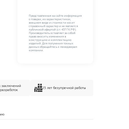
Представленная на сайте информация
о товарах, их характеристиках,
внешнем виде и стоимости носит
справочный характер и не является
публичной офертой (ст. 437 ГК РФ).
Производитель оставляет за собой
право вносить изменения в
конструкцию и комплектацию
изделий. Для получения точных
данных обращайтесь к менеджерам
компании.
х заключений
25 лет безупречной работы
 разработок
нию