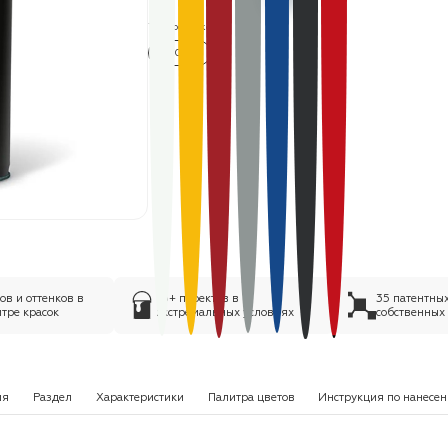
Термостойкость:
300 °C
в и оттенков в
75+ проектов в
35 патентны
тре красок
экстремальных условиях
собственных
ия
Раздел
Характеристики
Палитра цветов
Инструкция по нанесе