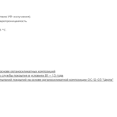
ствию УФ-излучения).
паропроницаемость.
5 °C.
основе органосиликатных композиций
лужбы покрытия в условиях В1 — 1,5 года
пытаний покрытий на основе органосиликатной композиции ОС-12-03 "Церта"