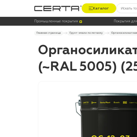
Каталог
Промышленные покрытия
Покрытия для
Главная страница
Грунт-эмали по металлу
Органосиликатная 
Органосиликат
(~RAL 5005) (2