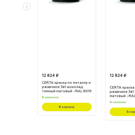
12 824 ₽
12 824 ₽
по металлу и
CERTA краска по металлу и
 шоколад
ржавчине 3в1 шоколад
CERTA краска
L 8017
темный матовый ~RAL 8019
ржавчине 3в1
(20,0кг)
матовый ~RAL 
В наличии
В наличии
зину
В корзину
В ко