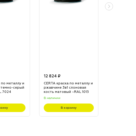
12 824 ₽
12 824 ₽
 по металлу и
CERTA краска по металлу и
CERTA краска
 темно-серый
ржавчине 3в1 слоновая
ржавчине 3в1
L 7024
кость матовый ~RAL 1015
матовый ~RA
(20,0кг)
(20,0кг)
В наличии
В наличии
рзину
В корзину
В к