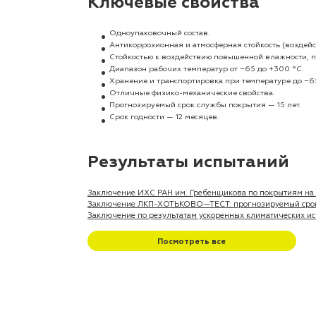
Ключевые свойства
Одноупаковочный состав.
Антикоррозионная и атмосферная стойкость (воздей
Стойкостью к воздействию повышенной влажности, 
Диапазон рабочих температур от −65 до +300 °C.
Хранение и транспортировка при температуре до −6
Отличные физико-механические свойства.
Прогнозируемый срок службы покрытия — 15 лет.
Срок годности — 12 месяцев.
Результаты испытаний
Заключение ИХС РАН им. Гребенщикова по покрытиям на 
Заключение ЛКП-ХОТЬКОВО—ТЕСТ: прогнозируемый срок с
Заключение по результатам ускоренных климатических ис
Посмотреть все