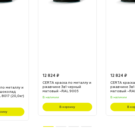
12 824 ₽
12 824 ₽
CERTA краска по металлу и
CERTA краска
ржавчине 3в1 черный
ржавчине 3в1
 по металлу и
матовый ~RAL 9005
матовый ~RA
 шоколад
(20,0кг)
(20,0кг)
8017 (20,0кг)
В наличии
В наличии
В корзину
В ко
рзину