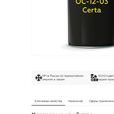
№1 в России по термостойким
1000+цвето
эмалям и лакам
нашей пали
Ключевые свойства
Нанесение
Сферы применен