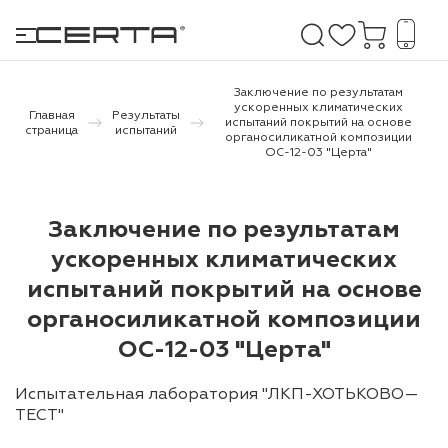
Заключение по результатам
ускоренных климатических
Главная
Результаты
испытаний покрытий на основе
страница
испытаний
органосиликатной композиции
е покрытия
ОС-12-03 "Церта"
дома и дачи
Заключение по результатам
продукция
ускоренных климатических
 бетону,
испытаний покрытий на основе
ичу
органосиликатной композиции
ОС-12-03 "Церта"
о металлу
итки по
Испытательная лаборатория "ЛКП-ХОТЬКОВО—
ТЕСТ"
холодного