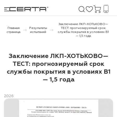
Заключение ЛКП-ХОТЬКОВО—
Главная
Результаты
ТЕСТ: прогнозируемый срок
страница
испытаний
службы покрытия в условиях В1
— 1,5 года
е покрытия
дома и дачи
Заключение ЛКП-ХОТЬКОВО—
ТЕСТ: прогнозируемый срок
продукция
службы покрытия в условиях В1
 бетону,
— 1,5 года
ичу
о металлу
2026
итки по
холодного