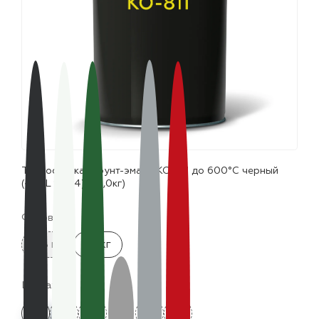
лаки и эмали
Термостойкая грунт-эмаль КО-811 до 600°С черный
(~RAL 9004) (25,0кг)
Фасовка:
0.8 кг
25 кг
Цвета: