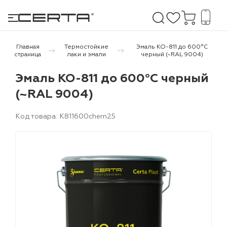
Главная
Термостойкие
Эмаль КО-811 до 600°С
страница
лаки и эмали
черный (~RAL 9004)
е покрытия
Эмаль КО-811 до 600°С черный
(~RAL 9004)
дома и дачи
Код товара: K811600chern25
продукция
 бетону,
ичу
о металлу
итки по
холодного