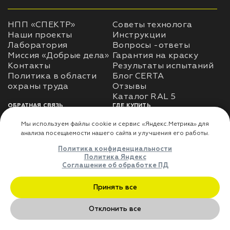
НПП «СПЕКТР»
Советы технолога
Наши проекты
Инструкции
Лаборатория
Вопросы -ответы
Миссия «Добрые дела»
Гарантия на краску
Контакты
Результаты испытаний
Политика в области
Блог CERTA
охраны труда
Отзывы
Каталог RAL 5
ОБРАТНАЯ СВЯЗЬ
ГДЕ КУПИТЬ
Использование
Доставка
информации
Оплата
Политика
Где купить
использования личных
данных
Карта сайта
Реквизиты
Оферта
ДЛЯ ПАРТНЁРОВ
Преимущества
сотрудничества