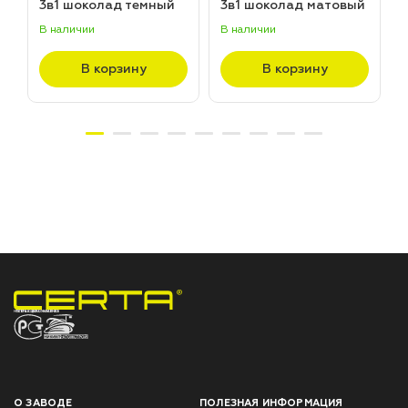
3в1 шоколад темный
3в1 шоколад матовый
матовый ~RAL 8019
~RAL 8017 (20,0кг)
В наличии
В наличии
В
(20,0кг)
В корзину
В корзину
НПП «СПЕКТР» ЗАВОД ЛАКОКРАСОЧНЫХ МАТЕРИАЛОВ
О ЗАВОДЕ
ПОЛЕЗНАЯ ИНФОРМАЦИЯ