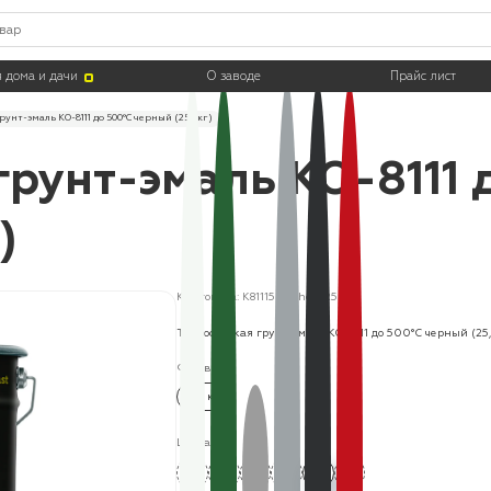
 дома и дачи
О заводе
Прайс лист
унт-эмаль КО-8111 до 500°С черный (25,0кг)
рунт-эмаль КО-8111 
)
Код товара: K8111500chern25
Термостойкая грунт-эмаль КО-8111 до 500°С черный (25
Фасовка:
25 кг
Цвета: