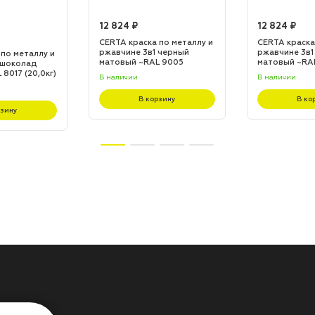
12 824 ₽
12 824 ₽
CERTA краска по металлу и
CERTA краска
ржавчине 3в1 черный
ржавчине 3в1
 по металлу и
матовый ~RAL 9005
матовый ~RA
 шоколад
(20,0кг)
(20,0кг)
8017 (20,0кг)
В наличии
В наличии
В корзину
В ко
рзину