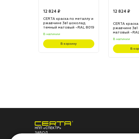
12 824 ₽
12 824 ₽
по металлу и
CERTA краска по металлу и
 шоколад
ржавчине 3в1 шоколад
CERTA краска
L 8017
темный матовый ~RAL 8019
ржавчине 3в1
(20,0кг)
матовый ~RAL 
В наличии
В наличии
зину
В корзину
В ко
НПП «СПЕКТР»
ЗАВОД
ЛАКОКРАСОЧНЫХ