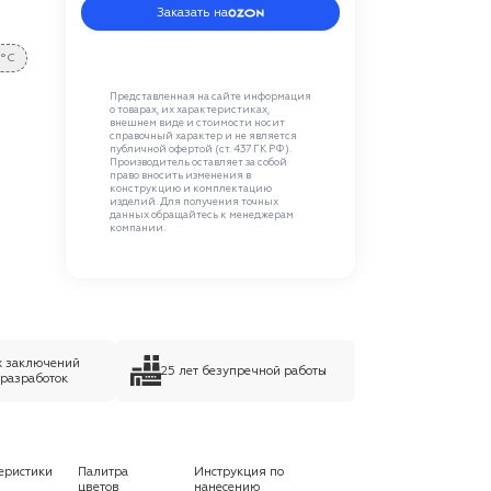
Заказать на
 °C
Представленная на сайте информация
о товарах, их характеристиках,
внешнем виде и стоимости носит
справочный характер и не является
публичной офертой (ст. 437 ГК РФ).
Производитель оставляет за собой
право вносить изменения в
конструкцию и комплектацию
изделий. Для получения точных
данных обращайтесь к менеджерам
компании.
х заключений
25 лет безупречной работы
 разработок
еристики
Палитра
Инструкция по
цветов
нанесению