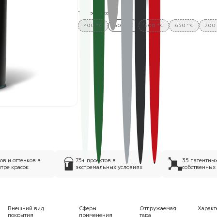
Термостойкость:
400 °C
500 °C
600 °C
650 °C
700
в и оттенков в
75+ проектов в
35 патентны
тре красок
экстремальных условиях
собственных
Внешний вид
Сферы
Отгружаемая
Характ
покрытия
применения
тара