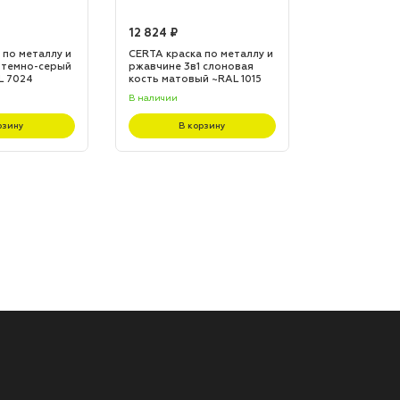
12 824 ₽
12 824 ₽
 по металлу и
CERTA краска по металлу и
CERTA краска
 темно-серый
ржавчине 3в1 слоновая
ржавчине 3в1
L 7024
кость матовый ~RAL 1015
матовый ~RA
(20,0кг)
(20,0кг)
В наличии
В наличии
рзину
В корзину
В к