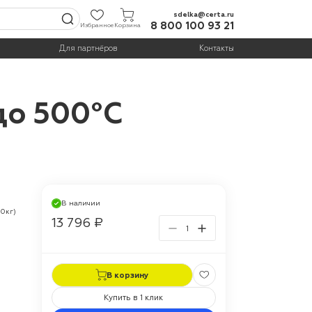
sdelka@certa.ru
8 800 100 93 21
Избранное
Корзина
Для партнёров
Контакты
до 500°С
В наличии
,0кг)
13 796 ₽
В корзину
Купить в 1 клик