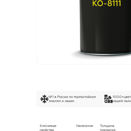
№1 в России по термостойким
1000+цвето
эмалям и лакам
нашей пали
Ключевые
Нанесение
Толщина
свойства
покрытия