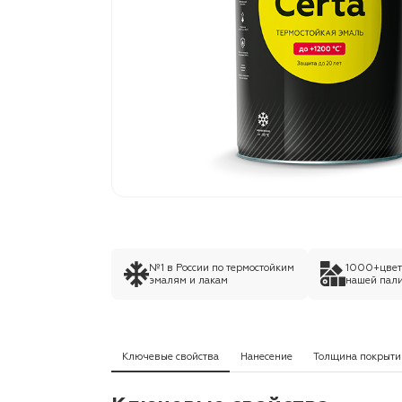
№1 в России по термостойким
1000+цвето
эмалям и лакам
нашей пали
Ключевые свойства
Нанесение
Толщина покрыти