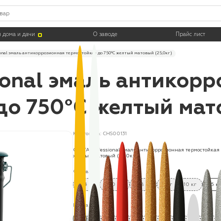
 дома и дачи
О заводе
Прайс лист
onal эмаль антикоррозионная термостойкая до 750°С желтый матовый (25,0кг)
ional эмаль антикор
до 750°С желтый мато
Код товара: CHS00131
CERTA Professional эмаль антикоррозионная термостойкая 
желтый матовый (25,0кг)
Фасовка:
0.4 кг
520 мл
0.8 кг
4 кг
10 кг
25 к
Цвета: