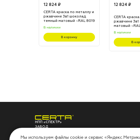
12 824 ₽
12 824 ₽
по металлу и
CERTA краска по металлу и
 шоколад
ржавчине 3в1 шоколад
CERTA краска
L 8017
темный матовый ~RAL 8019
ржавчине 3в1
(20,0кг)
матовый ~RAL 
В наличии
В наличии
зину
В корзину
В ко
НПП «СПЕКТР»
ЗАВОД
ЛАКОКРАСОЧНЫХ
О ЗАВОДЕ
ПО
МАТЕРИАЛОВ
Мы используем файлы cookie и сервис «Яндекс.Метрик