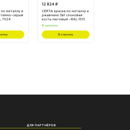
12 824 ₽
12 824 ₽
 по металлу и
CERTA краска по металлу и
CERTA краска
 темно-серый
ржавчине 3в1 слоновая
ржавчине 3в1
L 7024
кость матовый ~RAL 1015
матовый ~RA
(20,0кг)
(20,0кг)
В наличии
В наличии
рзину
В корзину
В к
ДЛЯ ПАРТНЁРОВ