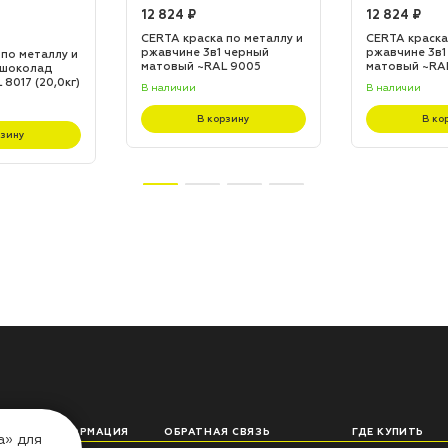
12 824 ₽
12 824 ₽
CERTA краска по металлу и
CERTA краска
ржавчине 3в1 черный
ржавчине 3в1
 по металлу и
матовый ~RAL 9005
матовый ~RA
 шоколад
(20,0кг)
(20,0кг)
8017 (20,0кг)
В наличии
В наличии
В корзину
В ко
рзину
ЛЕЗНАЯ ИНФОРМАЦИЯ
ОБРАТНАЯ СВЯЗЬ
ГДЕ КУПИТЬ
а» для