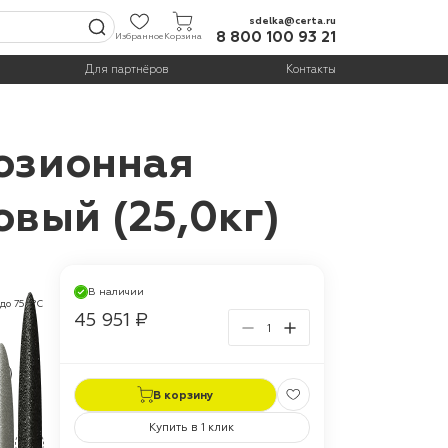
sdelka@certa.ru
8 800 100 93 21
Избранное
Корзина
Для партнёров
Контакты
розионная
вый (25,0кг)
В наличии
до 750°С
45 951 ₽
г
В корзину
Купить в 1 клик