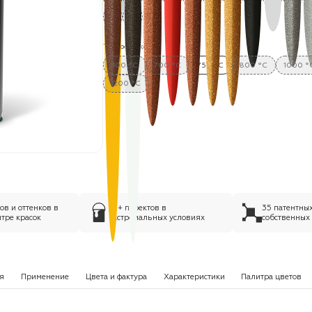
Термостойкость:
400 °C
700 °C
750 °C
800 °C
1000 °
1200 °C
в и оттенков в
75+ проектов в
35 патентны
тре красок
экстремальных условиях
собственных
я
Применение
Цвета и фактура
Характеристики
Палитра цветов