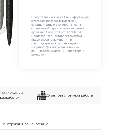
Представленная на сайте информация
о товарах, их характеристиках,
внешнем виде и стоимости носит
справочный характер и не является
C
публичной офертой (ст. 437 ГК РФ).
Производитель оставляет за собой
право вносить изменения в
конструкцию и комплектацию
изделий. Для получения точных
данных обращайтесь к менеджерам
компании.
х заключений
25 лет безупречной работы
 разработок
Инструкция по нанесению