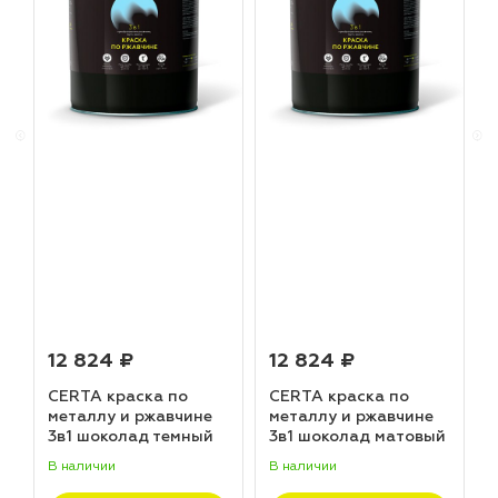
12 824 ₽
12 824 ₽
CERTA краска по
CERTA краска по
металлу и ржавчине
металлу и ржавчине
3в1 шоколад темный
3в1 шоколад матовый
матовый ~RAL 8019
~RAL 8017 (20,0кг)
В наличии
В наличии
В
(20,0кг)