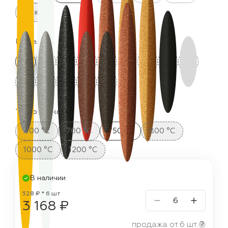
25 кг
Цвета:
Термостойкость:
400 °C
700 °C
750 °C
800 °C
1000 °C
1200 °C
В наличии
528 ₽ * 6 шт
3 168 ₽
продажа от 6 шт.
?