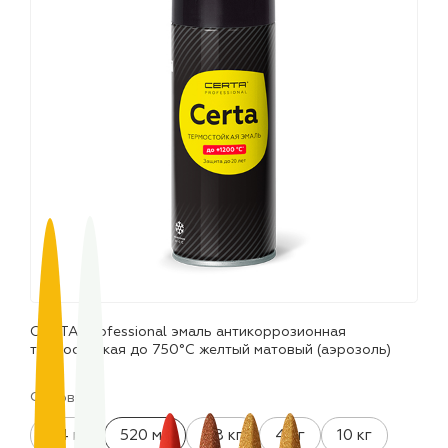
лаки и эмали
CERTA Professional эмаль антикоррозионная
термостойкая до 750°С желтый матовый (аэрозоль)
Фасовка:
0.4 кг
520 мл
0.8 кг
4 кг
10 кг