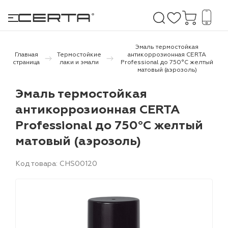
Эмаль термостойкая
Главная
Термостойкие
антикоррозионная CERTA
страница
лаки и эмали
Professional до 750°С желтый
матовый (аэрозоль)
е покрытия
Эмаль термостойкая
дома и дачи
антикоррозионная CERTA
Professional до 750°С желтый
продукция
матовый (аэрозоль)
 бетону,
ичу
Код товара: CHS00120
о металлу
итки по
холодного