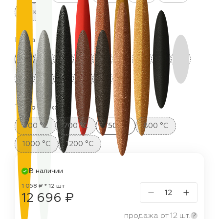
25 кг
Цвета:
Термостойкость:
400 °C
700 °C
750 °C
800 °C
1000 °C
1200 °C
В наличии
1 058 ₽ * 12 шт
12 696 ₽
продажа от 12 шт.
?