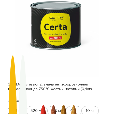
лаки и эмали
CERTA Professional эмаль антикоррозионная
термостойкая до 750°С желтый матовый (0,4кг)
Фасовка:
0.4 кг
520 мл
0.8 кг
4 кг
10 кг