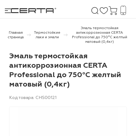
Эмаль термостойкая
Главная
Термостойкие
антикоррозионная CERTA
страница
лаки и эмали
Professional до 750°С желтый
матовый (0,4кг)
е покрытия
Эмаль термостойкая
дома и дачи
антикоррозионная CERTA
Professional до 750°С желтый
продукция
матовый (0,4кг)
 бетону,
ичу
Код товара: CHS00121
о металлу
итки по
холодного