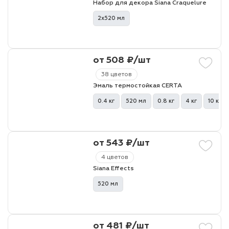
Набор для декора Siana Craquelure
2х520 мл
лаки и эмали
от 508 ₽/шт
38 цветов
Эмаль термостойкая CERTA
0.4 кг
520 мл
0.8 кг
4 кг
10 кг
от 543 ₽/шт
4 цветов
Siana Effects
520 мл
от 481 ₽/шт