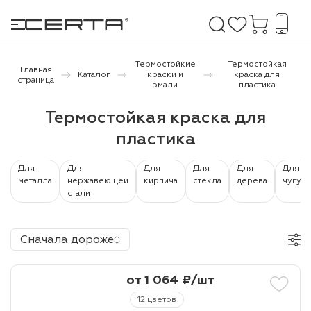
Термостойкие
Термостойкая
Главная
Каталог
краски и
краска для
страница
эмали
пластика
е покрытия
Термостойкая краска для
пластика
дома и дачи
продукция
Для
Для
Для
Для
Для
Для
металла
нержавеющей
кирпича
стекла
дерева
чугуна
стали
 бетону,
ичу
Сначала дороже
о металлу
итки по
от 1 064 ₽/шт
12 цветов
холодного