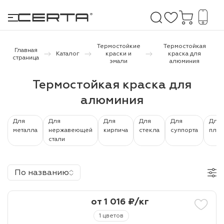
Термостойкие
Термостойкая
Главная
Каталог
краски и
краска для
страница
эмали
алюминия
е покрытия
Термостойкая краска для
алюминия
дома и дачи
продукция
Для
Для
Для
Для
Для
Для
металла
нержавеющей
кирпича
стекла
суппорта
плас
стали
 бетону,
ичу
По названию
о металлу
итки по
от 1 016 ₽/кг
1 цветов
холодного