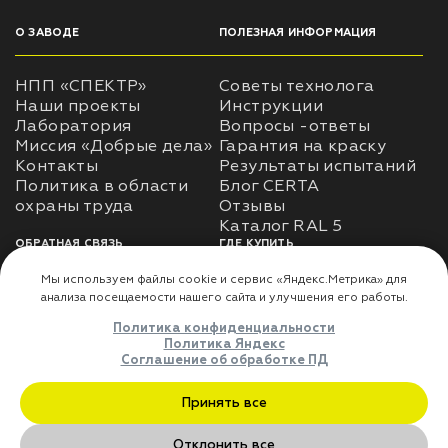
О ЗАВОДЕ
ПОЛЕЗНАЯ ИНФОРМАЦИЯ
НПП «СПЕКТР»
Советы технолога
Наши проекты
Инструкции
Лаборатория
Вопросы -ответы
Миссия «Добрые дела»
Гарантия на краску
Контакты
Результаты испытаний
Политика в области
Блог CERTA
охраны труда
Отзывы
Каталог RAL 5
ОБРАТНАЯ СВЯЗЬ
ГДЕ КУПИТЬ
Использование
Доставка
информации
Оплата
Политика
Где купить
использования личных
данных
Карта сайта
Реквизиты
Оферта
ДЛЯ ПАРТНЁРОВ