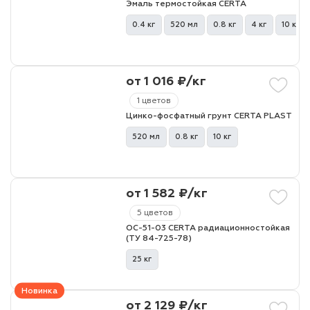
Эмаль термостойкая CERTA
0.4 кг
520 мл
0.8 кг
4 кг
10 кг
лаки и эмали
от 1 016 ₽/кг
1 цветов
Цинко-фосфатный грунт CERTA PLAST
520 мл
0.8 кг
10 кг
от 1 582 ₽/кг
5 цветов
ОС-51-03 CERTA радиационностойкая
(ТУ 84-725-78)
25 кг
Новинка
от 2 129 ₽/кг