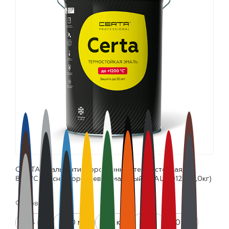
лаки и эмали
CERTA эмаль антикоррозионная термостойкая до
800°С красно-коричневый матовый ~RAL 8012 (25,0кг)
Фасовка:
0.4 кг
520 мл
0.8 кг
4 кг
10 кг