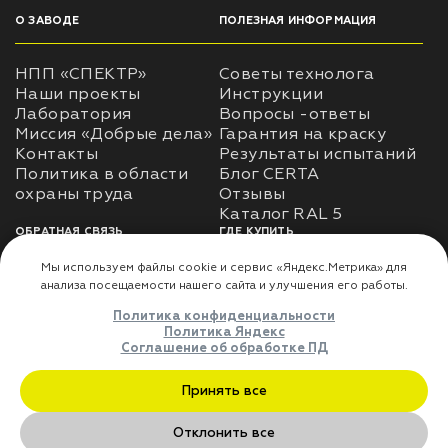
О ЗАВОДЕ
ПОЛЕЗНАЯ ИНФОРМАЦИЯ
НПП «СПЕКТР»
Советы технолога
Наши проекты
Инструкции
Лаборатория
Вопросы -ответы
Миссия «Добрые дела»
Гарантия на краску
Контакты
Результаты испытаний
Политика в области
Блог CERTA
охраны труда
Отзывы
Каталог RAL 5
ОБРАТНАЯ СВЯЗЬ
ГДЕ КУПИТЬ
Использование
Доставка
информации
Оплата
Политика
Где купить
использования личных
данных
Карта сайта
Реквизиты
Оферта
ДЛЯ ПАРТНЁРОВ