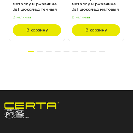
металлу и ржавчине
металлу и ржавчине
3в1 шоколад темный
3в1 шоколад матовый
матовый ~RAL 8019
~RAL 8017 (20,0кг)
В наличии
В наличии
В
(20,0кг)
В корзину
В корзину
НПП «СПЕКТР» ЗАВОД ЛАКОКРАСОЧНЫХ МАТЕРИАЛОВ