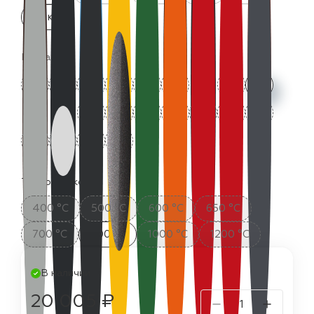
25 кг
Цвета:
Термостойкость:
400 °C
500 °C
600 °C
650 °C
700 °C
800 °C
1000 °C
1200 °C
В наличии
20 005 ₽