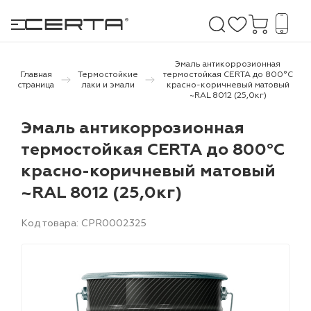
Эмаль антикоррозионная
Главная
Термостойкие
термостойкая CERTA до 800°С
страница
лаки и эмали
красно-коричневый матовый
~RAL 8012 (25,0кг)
е покрытия
Эмаль антикоррозионная
дома и дачи
термостойкая CERTA до 800°С
красно-коричневый матовый
продукция
~RAL 8012 (25,0кг)
 бетону,
ичу
Код товара: CPR0002325
о металлу
итки по
холодного