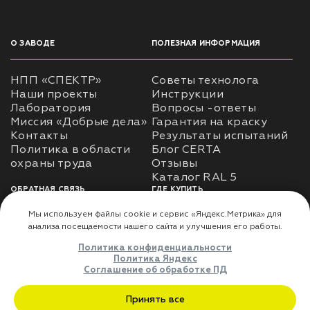
О ЗАВОДЕ
ПОЛЕЗНАЯ ИНФОРМАЦИЯ
НПП «СПЕКТР»
Советы технолога
Наши проекты
Инструкции
Лаборатория
Вопросы -ответы
Миссия «Добрые дела»
Гарантия на краску
Контакты
Результаты испытаний
Политика в области
Блог CERTA
охраны труда
Отзывы
Каталог RAL 5
ОБРАТНАЯ СВЯЗЬ
ГДЕ КУПИТЬ
Использование
Доставка
информации
Оплата
Политика
Где купить
использования личных
данных
Карта сайта
Реквизиты
Оферта
ДЛЯ ПАРТНЁРОВ