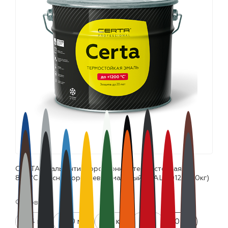
лаки и эмали
CERTA эмаль антикоррозионная термостойкая до
800°С красно-коричневый матовый ~RAL 8012 (10,0кг)
Фасовка:
0.4 кг
520 мл
0.8 кг
4 кг
10 кг