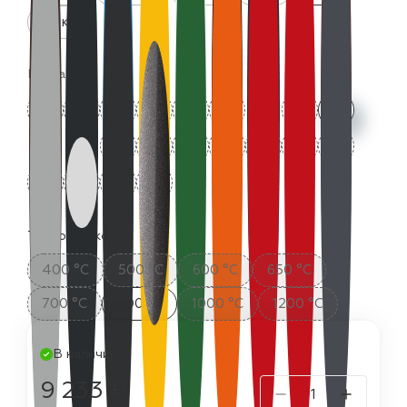
25 кг
Цвета:
Термостойкость:
400 °C
500 °C
600 °C
650 °C
700 °C
800 °C
1000 °C
1200 °C
В наличии
9 233 ₽