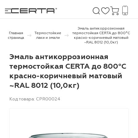
Эмаль антикоррозионная
Главная
Термостойкие
термостойкая CERTA до 800°С
страница
лаки и эмали
красно-коричневый матовый
~RAL 8012 (10,0кг)
е покрытия
Эмаль антикоррозионная
дома и дачи
термостойкая CERTA до 800°С
красно-коричневый матовый
продукция
~RAL 8012 (10,0кг)
 бетону,
ичу
Код товара: CPR00024
о металлу
итки по
холодного