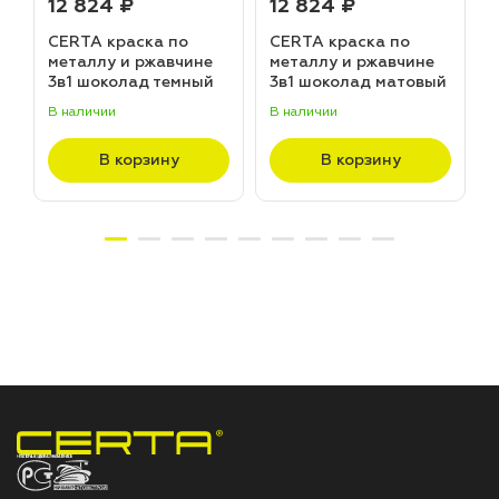
12 824 ₽
12 824 ₽
CERTA краска по
CERTA краска по
металлу и ржавчине
металлу и ржавчине
3в1 шоколад темный
3в1 шоколад матовый
матовый ~RAL 8019
~RAL 8017 (20,0кг)
В наличии
В наличии
В
(20,0кг)
В корзину
В корзину
НПП «СПЕКТР» ЗАВОД ЛАКОКРАСОЧНЫХ МАТЕРИАЛОВ